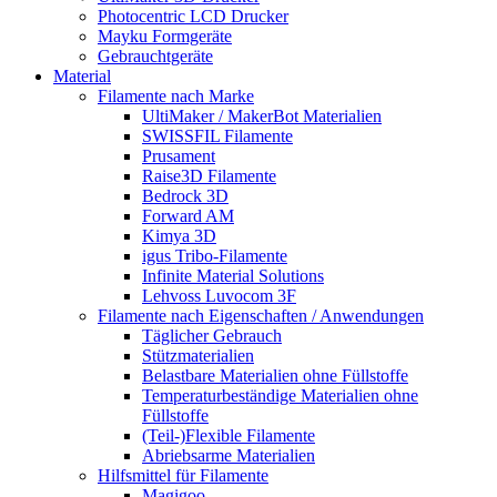
Photocentric LCD Drucker
Mayku Formgeräte
Gebrauchtgeräte
Material
Filamente nach Marke
UltiMaker / MakerBot Materialien
SWISSFIL Filamente
Prusament
Raise3D Filamente
Bedrock 3D
Forward AM
Kimya 3D
igus Tribo-Filamente
Infinite Material Solutions
Lehvoss Luvocom 3F
Filamente nach Eigenschaften / Anwendungen
Täglicher Gebrauch
Stützmaterialien
Belastbare Materialien ohne Füllstoffe
Temperaturbeständige Materialien ohne
Füllstoffe
(Teil-)Flexible Filamente
Abriebsarme Materialien
Hilfsmittel für Filamente
Magigoo