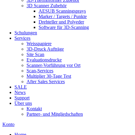
3D-Thermoformer Zubehör
3D Scanner Zubehör
AESUB Scanningsprays
Marker / Targets / Punkte
Drehteller und Polyeder
Software für 3D-Scanning
Schulungen
Services
Weisspapiere
3D-Druck Aufträge
Site Scan
Evaluationsdrucke
Scanner-Vorführung vor Ort
Scan-Services
Multiplier 30-Tage Test
After Sales Services
SALE
News
Support
Über uns
Kontakt
Partner- und Mitgliedschaften
Konto
Home