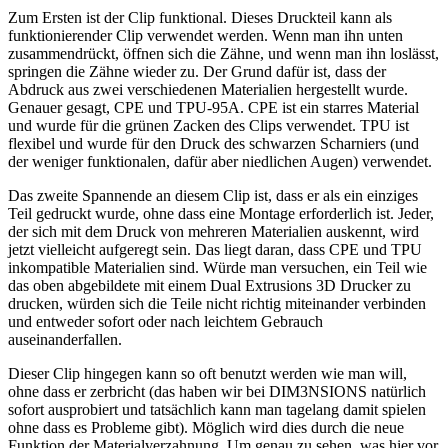
Zum Ersten ist der Clip funktional. Dieses Druckteil kann als
funktionierender Clip verwendet werden. Wenn man ihn unten
zusammendrückt, öffnen sich die Zähne, und wenn man ihn loslässt,
springen die Zähne wieder zu. Der Grund dafür ist, dass der
Abdruck aus zwei verschiedenen Materialien hergestellt wurde.
Genauer gesagt, CPE und TPU-95A. CPE ist ein starres Material
und wurde für die grünen Zacken des Clips verwendet. TPU ist
flexibel und wurde für den Druck des schwarzen Scharniers (und
der weniger funktionalen, dafür aber niedlichen Augen) verwendet.
Das zweite Spannende an diesem Clip ist, dass er als ein einziges
Teil gedruckt wurde, ohne dass eine Montage erforderlich ist. Jeder,
der sich mit dem Druck von mehreren Materialien auskennt, wird
jetzt vielleicht aufgeregt sein. Das liegt daran, dass CPE und TPU
inkompatible Materialien sind. Würde man versuchen, ein Teil wie
das oben abgebildete mit einem Dual Extrusions 3D Drucker zu
drucken, würden sich die Teile nicht richtig miteinander verbinden
und entweder sofort oder nach leichtem Gebrauch
auseinanderfallen.
Dieser Clip hingegen kann so oft benutzt werden wie man will,
ohne dass er zerbricht (das haben wir bei DIM3NSIONS natürlich
sofort ausprobiert und tatsächlich kann man tagelang damit spielen
ohne dass es Probleme gibt). Möglich wird dies durch die neue
Funktion der Materialverzahnung. Um genau zu sehen, was hier vor