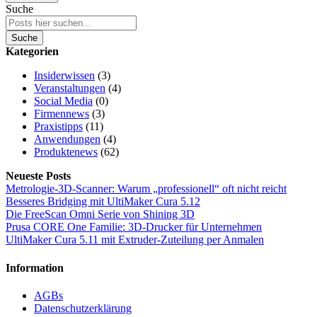
Suche
Suche
Kategorien
Insiderwissen
(3)
Veranstaltungen
(4)
Social Media
(0)
Firmennews
(3)
Praxistipps
(11)
Anwendungen
(4)
Produktenews
(62)
Neueste Posts
Metrologie-3D-Scanner: Warum „professionell“ oft nicht reicht
Besseres Bridging mit UltiMaker Cura 5.12
Die FreeScan Omni Serie von Shining 3D
Prusa CORE One Familie: 3D-Drucker für Unternehmen
UltiMaker Cura 5.11 mit Extruder-Zuteilung per Anmalen
Information
AGBs
Datenschutzerklärung