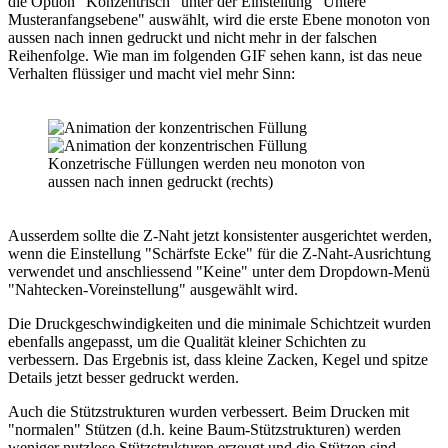
die Option "Konzentrisch" unter der Einstellung "Untere
Musteranfangsebene" auswählt, wird die erste Ebene monoton von
aussen nach innen gedruckt und nicht mehr in der falschen
Reihenfolge. Wie man im folgenden GIF sehen kann, ist das neue
Verhalten flüssiger und macht viel mehr Sinn:
Konzetrische Füllungen werden neu monoton von
aussen nach innen gedruckt (rechts)
Ausserdem sollte die Z-Naht jetzt konsistenter ausgerichtet werden,
wenn die Einstellung "Schärfste Ecke" für die Z-Naht-Ausrichtung
verwendet und anschliessend "Keine" unter dem Dropdown-Menü
"Nahtecken-Voreinstellung" ausgewählt wird.
Die Druckgeschwindigkeiten und die minimale Schichtzeit wurden
ebenfalls angepasst, um die Qualität kleiner Schichten zu
verbessern. Das Ergebnis ist, dass kleine Zacken, Kegel und spitze
Details jetzt besser gedruckt werden.
Auch die Stützstrukturen wurden verbessert. Beim Drucken mit
"normalen" Stützen (d.h. keine Baum-Stützstrukturen) werden
weniger nutzlose Stützstrukturen erzeugt und die Stützen sind