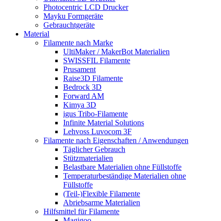
Photocentric LCD Drucker
Mayku Formgeräte
Gebrauchtgeräte
Material
Filamente nach Marke
UltiMaker / MakerBot Materialien
SWISSFIL Filamente
Prusament
Raise3D Filamente
Bedrock 3D
Forward AM
Kimya 3D
igus Tribo-Filamente
Infinite Material Solutions
Lehvoss Luvocom 3F
Filamente nach Eigenschaften / Anwendungen
Täglicher Gebrauch
Stützmaterialien
Belastbare Materialien ohne Füllstoffe
Temperaturbeständige Materialien ohne
Füllstoffe
(Teil-)Flexible Filamente
Abriebsarme Materialien
Hilfsmittel für Filamente
Magigoo