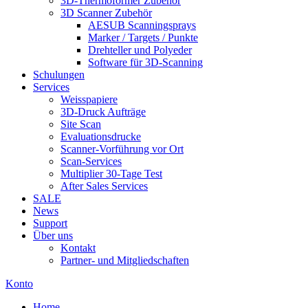
3D-Thermoformer Zubehör
3D Scanner Zubehör
AESUB Scanningsprays
Marker / Targets / Punkte
Drehteller und Polyeder
Software für 3D-Scanning
Schulungen
Services
Weisspapiere
3D-Druck Aufträge
Site Scan
Evaluationsdrucke
Scanner-Vorführung vor Ort
Scan-Services
Multiplier 30-Tage Test
After Sales Services
SALE
News
Support
Über uns
Kontakt
Partner- und Mitgliedschaften
Konto
Home