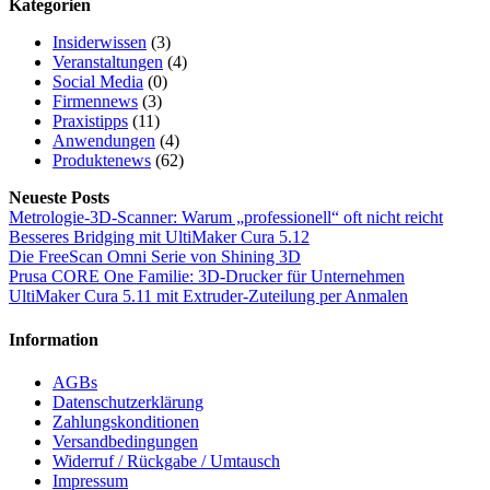
Kategorien
Insiderwissen
(3)
Veranstaltungen
(4)
Social Media
(0)
Firmennews
(3)
Praxistipps
(11)
Anwendungen
(4)
Produktenews
(62)
Neueste Posts
Metrologie-3D-Scanner: Warum „professionell“ oft nicht reicht
Besseres Bridging mit UltiMaker Cura 5.12
Die FreeScan Omni Serie von Shining 3D
Prusa CORE One Familie: 3D-Drucker für Unternehmen
UltiMaker Cura 5.11 mit Extruder-Zuteilung per Anmalen
Information
AGBs
Datenschutzerklärung
Zahlungskonditionen
Versandbedingungen
Widerruf / Rückgabe / Umtausch
Impressum