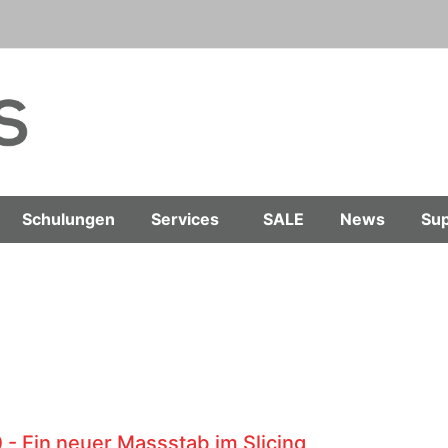
Schulungen
Services
SALE
News
Sup
0 - Ein neuer Massstab im Slicing