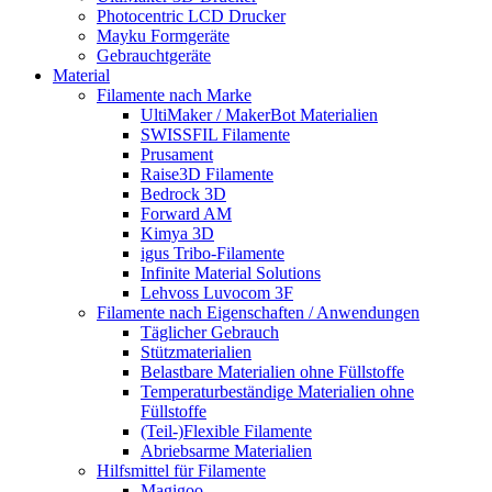
Photocentric LCD Drucker
Mayku Formgeräte
Gebrauchtgeräte
Material
Filamente nach Marke
UltiMaker / MakerBot Materialien
SWISSFIL Filamente
Prusament
Raise3D Filamente
Bedrock 3D
Forward AM
Kimya 3D
igus Tribo-Filamente
Infinite Material Solutions
Lehvoss Luvocom 3F
Filamente nach Eigenschaften / Anwendungen
Täglicher Gebrauch
Stützmaterialien
Belastbare Materialien ohne Füllstoffe
Temperaturbeständige Materialien ohne
Füllstoffe
(Teil-)Flexible Filamente
Abriebsarme Materialien
Hilfsmittel für Filamente
Magigoo