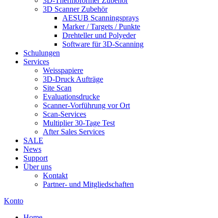
3D-Thermoformer Zubehör
3D Scanner Zubehör
AESUB Scanningsprays
Marker / Targets / Punkte
Drehteller und Polyeder
Software für 3D-Scanning
Schulungen
Services
Weisspapiere
3D-Druck Aufträge
Site Scan
Evaluationsdrucke
Scanner-Vorführung vor Ort
Scan-Services
Multiplier 30-Tage Test
After Sales Services
SALE
News
Support
Über uns
Kontakt
Partner- und Mitgliedschaften
Konto
Home