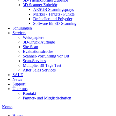
3D-Thermoformer Zubehör
3D Scanner Zubehör
AESUB Scanningsprays
Marker / Targets / Punkte
Drehteller und Polyeder
Software für 3D-Scanning
Schulungen
Services
Weisspapiere
3D-Druck Aufträge
Site Scan
Evaluationsdrucke
Scanner-Vorführung vor Ort
Scan-Services
Multiplier 30-Tage Test
After Sales Services
SALE
News
Support
Über uns
Kontakt
Partner- und Mitgliedschaften
Konto
Home