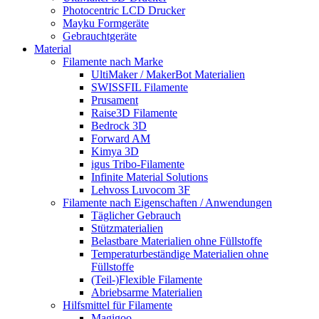
Photocentric LCD Drucker
Mayku Formgeräte
Gebrauchtgeräte
Material
Filamente nach Marke
UltiMaker / MakerBot Materialien
SWISSFIL Filamente
Prusament
Raise3D Filamente
Bedrock 3D
Forward AM
Kimya 3D
igus Tribo-Filamente
Infinite Material Solutions
Lehvoss Luvocom 3F
Filamente nach Eigenschaften / Anwendungen
Täglicher Gebrauch
Stützmaterialien
Belastbare Materialien ohne Füllstoffe
Temperaturbeständige Materialien ohne
Füllstoffe
(Teil-)Flexible Filamente
Abriebsarme Materialien
Hilfsmittel für Filamente
Magigoo