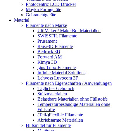
Photocentric LCD Drucker
Mayku Formgeräte
Gebrauchtgeräte
Material
Filamente nach Marke
UltiMaker / MakerBot Materialien
SWISSFIL Filamente
Prusament
Raise3D Filamente
Bedrock 3D
Forward AM
Kimya 3D
igus Tribo-Filamente
Infinite Material Solutions
Lehvoss Luvocom 3F
Filamente nach Eigenschaften / Anwendungen
Täglicher Gebrauch
Stützmaterialien
Belastbare Materialien ohne Füllstoffe
Temperaturbeständige Materialien ohne
Füllstoffe
(Teil-)Flexible Filamente
Abriebsarme Materialien
Hilfsmittel für Filamente
Magigoo