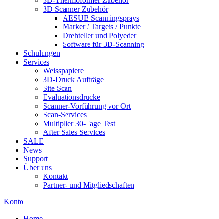
3D-Thermoformer Zubehör
3D Scanner Zubehör
AESUB Scanningsprays
Marker / Targets / Punkte
Drehteller und Polyeder
Software für 3D-Scanning
Schulungen
Services
Weisspapiere
3D-Druck Aufträge
Site Scan
Evaluationsdrucke
Scanner-Vorführung vor Ort
Scan-Services
Multiplier 30-Tage Test
After Sales Services
SALE
News
Support
Über uns
Kontakt
Partner- und Mitgliedschaften
Konto
Home