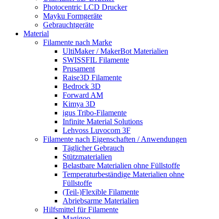
Photocentric LCD Drucker
Mayku Formgeräte
Gebrauchtgeräte
Material
Filamente nach Marke
UltiMaker / MakerBot Materialien
SWISSFIL Filamente
Prusament
Raise3D Filamente
Bedrock 3D
Forward AM
Kimya 3D
igus Tribo-Filamente
Infinite Material Solutions
Lehvoss Luvocom 3F
Filamente nach Eigenschaften / Anwendungen
Täglicher Gebrauch
Stützmaterialien
Belastbare Materialien ohne Füllstoffe
Temperaturbeständige Materialien ohne
Füllstoffe
(Teil-)Flexible Filamente
Abriebsarme Materialien
Hilfsmittel für Filamente
Magigoo