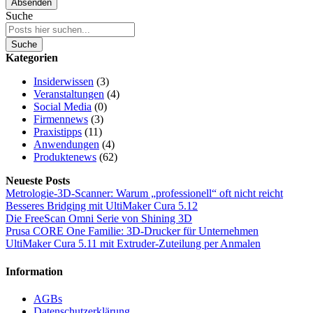
Absenden
Suche
Suche
Kategorien
Insiderwissen
(3)
Veranstaltungen
(4)
Social Media
(0)
Firmennews
(3)
Praxistipps
(11)
Anwendungen
(4)
Produktenews
(62)
Neueste Posts
Metrologie-3D-Scanner: Warum „professionell“ oft nicht reicht
Besseres Bridging mit UltiMaker Cura 5.12
Die FreeScan Omni Serie von Shining 3D
Prusa CORE One Familie: 3D-Drucker für Unternehmen
UltiMaker Cura 5.11 mit Extruder-Zuteilung per Anmalen
Information
AGBs
Datenschutzerklärung