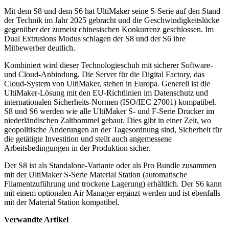
Mit dem S8 und dem S6 hat UltiMaker seine S-Serie auf den Stand
der Technik im Jahr 2025 gebracht und die Geschwindigkeitslücke
gegenüber der zumeist chinesischen Konkurrenz geschlossen. Im
Dual Extrusions Modus schlagen der S8 und der S6 ihre
Mitbewerber deutlich.
Kombiniert wird dieser Technologieschub mit sicherer Software-
und Cloud-Anbindung. Die Server für die Digital Factory, das
Cloud-System von UltiMaker, stehen in Europa. Generell ist die
UltiMaker-Lösung mit den EU-Richtlinien im Datenschutz und
internationalen Sicherheits-Normen (ISO/IEC 27001) kompatibel.
S8 und S6 werden wie alle UltiMaker S- und F-Serie Drucker im
niederländischen Zaltbommel gebaut. Dies gibt in einer Zeit, wo
geopolitische Änderungen an der Tagesordnung sind, Sicherheit für
die getätigte Investition und stellt auch angemessene
Arbeitsbedingungen in der Produktion sicher.
Der S8 ist als Standalone-Variante oder als Pro Bundle zusammen
mit der UltiMaker S-Serie Material Station (automatische
Filamentzuführung und trockene Lagerung) erhältlich. Der S6 kann
mit einem optionalen Air Manager ergänzt werden und ist ebenfalls
mit der Material Station kompatibel.
Verwandte Artikel