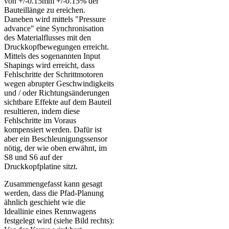
von +/-0.15mm +/-0.15% der
Bauteillänge zu ereichen.
Daneben wird mittels "Pressure
advance" eine Synchronisation
des Materialflusses mit den
Druckkopfbewegungen erreicht.
Mittels des sogenannten Input
Shapings wird erreicht, dass
Fehlschritte der Schrittmotoren
wegen abrupter Geschwindigkeits
und / oder Richtungsänderungen
sichtbare Effekte auf dem Bauteil
resultieren, indem diese
Fehlschritte im Voraus
kompensiert werden. Dafür ist
aber ein Beschleunigungssensor
nötig, der wie oben erwähnt, im
S8 und S6 auf der
Druckkopfplatine sitzt.
Zusammengefasst kann gesagt
werden, dass die Pfad-Planung
ähnlich geschieht wie die
Ideallinie eines Rennwagens
festgelegt wird (siehe Bild rechts):