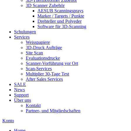
3D-Thermoformer Zubehör
3D Scanner Zubehör
AESUB Scanningsprays
Marker / Targets / Punkte
Drehteller und Polyeder
Software für 3D-Scanning
Schulungen
Services
Weisspapiere
3D-Druck Aufträge
Site Scan
Evaluationsdrucke
Scanner-Vorführung vor Ort
Scan-Services
Multiplier 30-Tage Test
After Sales Services
SALE
News
Support
Über uns
Kontakt
Partner- und Mitgliedschaften
Konto
Home