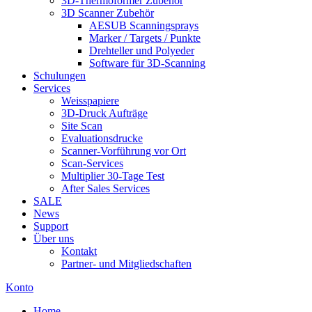
3D-Thermoformer Zubehör
3D Scanner Zubehör
AESUB Scanningsprays
Marker / Targets / Punkte
Drehteller und Polyeder
Software für 3D-Scanning
Schulungen
Services
Weisspapiere
3D-Druck Aufträge
Site Scan
Evaluationsdrucke
Scanner-Vorführung vor Ort
Scan-Services
Multiplier 30-Tage Test
After Sales Services
SALE
News
Support
Über uns
Kontakt
Partner- und Mitgliedschaften
Konto
Home