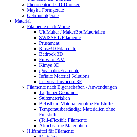
Photocentric LCD Drucker
Mayku Formgeräte
Gebrauchtgeräte
Material
Filamente nach Marke
UltiMaker / MakerBot Materialien
SWISSFIL Filamente
Prusament
Raise3D Filamente
Bedrock 3D
Forward AM
Kimya 3D
igus Tribo-Filamente
Infinite Material Solutions
Lehvoss Luvocom 3F
Filamente nach Eigenschaften / Anwendungen
Täglicher Gebrauch
Stützmaterialien
Belastbare Materialien ohne Füllstoffe
Temperaturbeständige Materialien ohne
Füllstoffe
(Teil-)Flexible Filamente
Abriebsarme Materialien
Hilfsmittel für Filamente
Magigoo