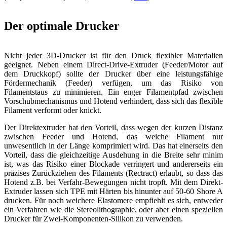
Der optimale Drucker
Nicht jeder 3D-Drucker ist für den Druck flexibler Materialien
geeignet. Neben einem Direct-Drive-Extruder (Feeder/Motor auf
dem Druckkopf) sollte der Drucker über eine leistungsfähige
Fördermechanik (Feeder) verfügen, um das Risiko von
Filamentstaus zu minimieren. Ein enger Filamentpfad zwischen
Vorschubmechanismus und Hotend verhindert, dass sich das flexible
Filament verformt oder knickt.
Der Direktextruder hat den Vorteil, dass wegen der kurzen Distanz
zwischen Feeder und Hotend, das weiche Filament nur
unwesentlich in der Länge komprimiert wird. Das hat einerseits den
Vorteil, dass die gleichzeitige Ausdehung in die Breite sehr minim
ist, was das Risiko einer Blockade verringert und andererseits ein
präzises Zurückziehen des Filaments (Rectract) erlaubt, so dass das
Hotend z.B. bei Verfahr-Bewegungen nicht tropft. Mit dem Direkt-
Extruder lassen sich TPE mit Härten bis hinunter auf 50-60 Shore A
drucken. Für noch weichere Elastomere empfiehlt es sich, entweder
ein Verfahren wie die Stereolithographie, oder aber einen speziellen
Drucker für Zwei-Komponenten-Silikon zu verwenden.