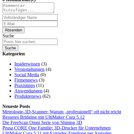
Absenden
Suche
Suche
Kategorien
Insiderwissen
(3)
Veranstaltungen
(4)
Social Media
(0)
Firmennews
(3)
Praxistipps
(11)
Anwendungen
(4)
Produktenews
(62)
Neueste Posts
Metrologie-3D-Scanner: Warum „professionell“ oft nicht reicht
Besseres Bridging mit UltiMaker Cura 5.12
Die FreeScan Omni Serie von Shining 3D
Prusa CORE One Familie: 3D-Drucker für Unternehmen
UltiMaker Cura 5.11 mit Extruder-Zuteilung per Anmalen