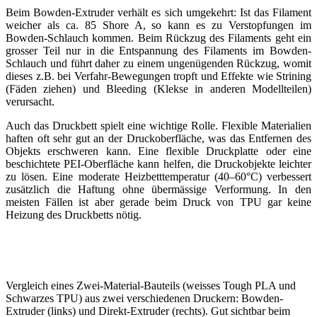
Beim Bowden-Extruder verhält es sich umgekehrt: Ist das Filament
weicher als ca. 85 Shore A, so kann es zu Verstopfungen im
Bowden-Schlauch kommen. Beim Rückzug des Filaments geht ein
grosser Teil nur in die Entspannung des Filaments im Bowden-
Schlauch und führt daher zu einem ungenügenden Rückzug, womit
dieses z.B. bei Verfahr-Bewegungen tropft und Effekte wie Strining
(Fäden ziehen) und Bleeding (Klekse in anderen Modellteilen)
verursacht.
Auch das Druckbett spielt eine wichtige Rolle. Flexible Materialien
haften oft sehr gut an der Druckoberfläche, was das Entfernen des
Objekts erschweren kann. Eine flexible Druckplatte oder eine
beschichtete PEI-Oberfläche kann helfen, die Druckobjekte leichter
zu lösen. Eine moderate Heizbetttemperatur (40–60°C) verbessert
zusätzlich die Haftung ohne übermässige Verformung. In den
meisten Fällen ist aber gerade beim Druck von TPU gar keine
Heizung des Druckbetts nötig.
Vergleich eines Zwei-Material-Bauteils (weisses Tough PLA und
Schwarzes TPU) aus zwei verschiedenen Druckern: Bowden-
Extruder (links) und Direkt-Extruder (rechts). Gut sichtbar beim