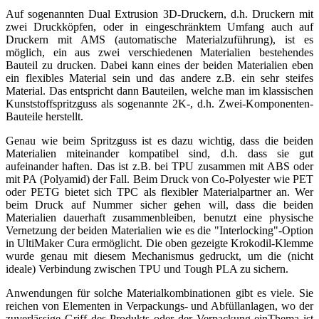
Auf sogenannten Dual Extrusion 3D-Druckern, d.h. Druckern mit
zwei Druckköpfen, oder in eingeschränktem Umfang auch auf
Druckern mit AMS (automatische Materialzuführung), ist es
möglich, ein aus zwei verschiedenen Materialien bestehendes
Bauteil zu drucken. Dabei kann eines der beiden Materialien eben
ein flexibles Material sein und das andere z.B. ein sehr steifes
Material. Das entspricht dann Bauteilen, welche man im klassischen
Kunststoffspritzguss als sogenannte 2K-, d.h. Zwei-Komponenten-
Bauteile herstellt.
Genau wie beim Spritzguss ist es dazu wichtig, dass die beiden
Materialien miteinander kompatibel sind, d.h. dass sie gut
aufeinander haften. Das ist z.B. bei TPU zusammen mit ABS oder
mit PA (Polyamid) der Fall. Beim Druck von Co-Polyester wie PET
oder PETG bietet sich TPC als flexibler Materialpartner an. Wer
beim Druck auf Nummer sicher gehen will, dass die beiden
Materialien dauerhaft zusammenbleiben, benutzt eine physische
Vernetzung der beiden Materialien wie es die "Interlocking"-Option
in UltiMaker Cura ermöglicht. Die oben gezeigte Krokodil-Klemme
wurde genau mit diesem Mechanismus gedruckt, um die (nicht
ideale) Verbindung zwischen TPU und Tough PLA zu sichern.
Anwendungen für solche Materialkombinationen gibt es viele. Sie
reichen von Elementen in Verpackungs- und Abfüllanlagen, wo der
zuverlässige Griff des Produkts oder der Verpackung einThema ist