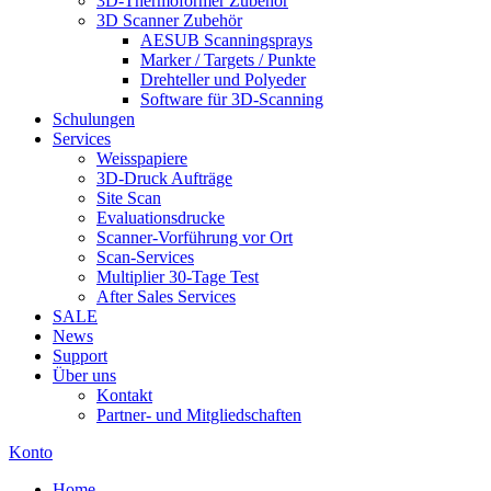
3D-Thermoformer Zubehör
3D Scanner Zubehör
AESUB Scanningsprays
Marker / Targets / Punkte
Drehteller und Polyeder
Software für 3D-Scanning
Schulungen
Services
Weisspapiere
3D-Druck Aufträge
Site Scan
Evaluationsdrucke
Scanner-Vorführung vor Ort
Scan-Services
Multiplier 30-Tage Test
After Sales Services
SALE
News
Support
Über uns
Kontakt
Partner- und Mitgliedschaften
Konto
Home