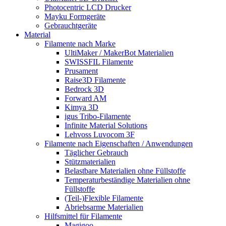
Photocentric LCD Drucker
Mayku Formgeräte
Gebrauchtgeräte
Material
Filamente nach Marke
UltiMaker / MakerBot Materialien
SWISSFIL Filamente
Prusament
Raise3D Filamente
Bedrock 3D
Forward AM
Kimya 3D
igus Tribo-Filamente
Infinite Material Solutions
Lehvoss Luvocom 3F
Filamente nach Eigenschaften / Anwendungen
Täglicher Gebrauch
Stützmaterialien
Belastbare Materialien ohne Füllstoffe
Temperaturbeständige Materialien ohne
Füllstoffe
(Teil-)Flexible Filamente
Abriebsarme Materialien
Hilfsmittel für Filamente
Magigoo