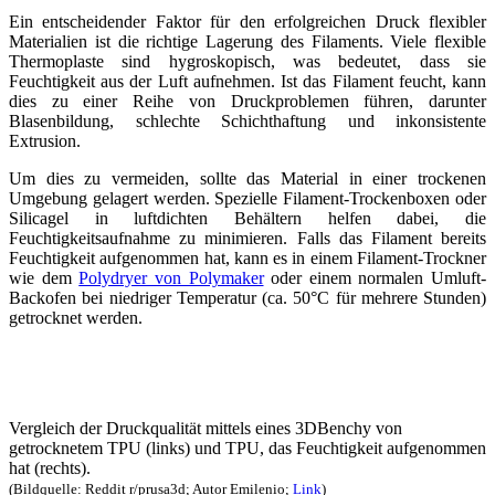
Ein entscheidender Faktor für den erfolgreichen Druck flexibler
Materialien ist die richtige Lagerung des Filaments. Viele flexible
Thermoplaste sind hygroskopisch, was bedeutet, dass sie
Feuchtigkeit aus der Luft aufnehmen. Ist das Filament feucht, kann
dies zu einer Reihe von Druckproblemen führen, darunter
Blasenbildung, schlechte Schichthaftung und inkonsistente
Extrusion.
Um dies zu vermeiden, sollte das Material in einer trockenen
Umgebung gelagert werden. Spezielle Filament-Trockenboxen oder
Silicagel in luftdichten Behältern helfen dabei, die
Feuchtigkeitsaufnahme zu minimieren. Falls das Filament bereits
Feuchtigkeit aufgenommen hat, kann es in einem Filament-Trockner
wie dem
Polydryer von Polymaker
oder einem normalen Umluft-
Backofen bei niedriger Temperatur (ca. 50°C für mehrere Stunden)
getrocknet werden.
Vergleich der Druckqualität mittels eines 3DBenchy von
getrocknetem TPU (links) und TPU, das Feuchtigkeit aufgenommen
hat (rechts).
(Bildquelle: Reddit r/prusa3d; Autor Emilenio;
Link
)