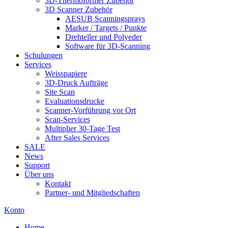
3D-Thermoformer Zubehör
3D Scanner Zubehör
AESUB Scanningsprays
Marker / Targets / Punkte
Drehteller und Polyeder
Software für 3D-Scanning
Schulungen
Services
Weisspapiere
3D-Druck Aufträge
Site Scan
Evaluationsdrucke
Scanner-Vorführung vor Ort
Scan-Services
Multiplier 30-Tage Test
After Sales Services
SALE
News
Support
Über uns
Kontakt
Partner- und Mitgliedschaften
Konto
Home