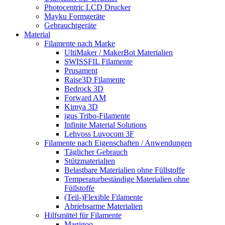
Photocentric LCD Drucker
Mayku Formgeräte
Gebrauchtgeräte
Material
Filamente nach Marke
UltiMaker / MakerBot Materialien
SWISSFIL Filamente
Prusament
Raise3D Filamente
Bedrock 3D
Forward AM
Kimya 3D
igus Tribo-Filamente
Infinite Material Solutions
Lehvoss Luvocom 3F
Filamente nach Eigenschaften / Anwendungen
Täglicher Gebrauch
Stützmaterialien
Belastbare Materialien ohne Füllstoffe
Temperaturbeständige Materialien ohne
Füllstoffe
(Teil-)Flexible Filamente
Abriebsarme Materialien
Hilfsmittel für Filamente
Magigoo