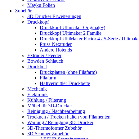
Mayku Folien
Zubehör
3D-Drucker Erweiterungen
Druckkopf
Druckkopf Ultimaker Original(+)
Druckkopf Ultimaker 2 Familie
Druckkopf UltiMaker Factor 4 / S-Serie / Ultimake
Prusa Nextruder
Andere Hotends
Extruder / Feeder
Bowden Schlauch
Druckbett
Druckplatten (ohne Filafarm)
Filafarm
Haftvermittler Druckbette
Mechanik
Elektronik
Kühlung / Filterung
Möbel für 3D-Drucker
Reinigung / Nachbearbeitung
Trocknen / Trocken halten von Filamenten
Wartung / Reinigung 3D-Drucker
3D-Thermoformer Zubehör
3D Scanner Zubehör