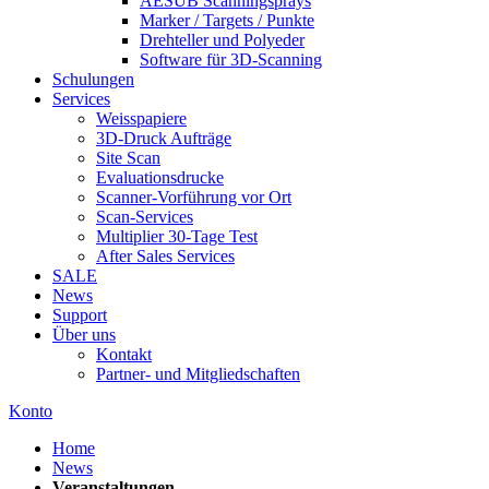
AESUB Scanningsprays
Marker / Targets / Punkte
Drehteller und Polyeder
Software für 3D-Scanning
Schulungen
Services
Weisspapiere
3D-Druck Aufträge
Site Scan
Evaluationsdrucke
Scanner-Vorführung vor Ort
Scan-Services
Multiplier 30-Tage Test
After Sales Services
SALE
News
Support
Über uns
Kontakt
Partner- und Mitgliedschaften
Konto
Home
News
Veranstaltungen