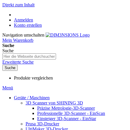
Direkt zum Inhalt
Anmelden
Konto erstellen
Navigation umschalten
Mein Warenkorb
Suche
Suche
Erweiterte Suche
Suche
Produkte vergleichen
Menü
Geräte / Maschinen
3D Scanner von SHINING 3D
Präzise Metrologie-3D-Scanner
Professionelle 3D-Scanner - EinScan
Einsteiger 3D-Scanner - EinStar
Prusa 3D-Drucker
UltiMaker 3D-Drucker