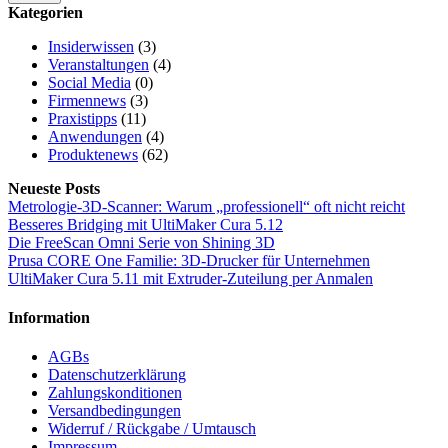
Kategorien
Insiderwissen
(3)
Veranstaltungen
(4)
Social Media
(0)
Firmennews
(3)
Praxistipps
(11)
Anwendungen
(4)
Produktenews
(62)
Neueste Posts
Metrologie-3D-Scanner: Warum „professionell“ oft nicht reicht
Besseres Bridging mit UltiMaker Cura 5.12
Die FreeScan Omni Serie von Shining 3D
Prusa CORE One Familie: 3D-Drucker für Unternehmen
UltiMaker Cura 5.11 mit Extruder-Zuteilung per Anmalen
Information
AGBs
Datenschutzerklärung
Zahlungskonditionen
Versandbedingungen
Widerruf / Rückgabe / Umtausch
Impressum