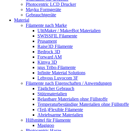
Photocentric LCD Drucker
Mayku Formgeräte
Gebrauchtgeräte
Material
Filamente nach Marke
UltiMaker / MakerBot Materialien
SWISSFIL Filamente
Prusament
Raise3D Filamente
Bedrock 3D
Forward AM
Kimya 3D
igus Tribo-Filamente
Infinite Material Solutions
Lehvoss Luvocom 3F
Filamente nach Eigenschaften / Anwendungen
Täglicher Gebrauch
Stützmaterialien
Belastbare Materialien ohne Füllstoffe
Temperaturbeständige Materialien ohne Füllstoffe
(Teil-)Flexible Filamente
Abriebsarme Materialien
Hilfsmittel für Filamente
Magigoo
Photocentric Harze