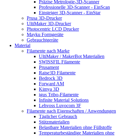
Präzise Metrologie-3D-Scanner
Professionelle 3D-Scanner - EinScan
Einsteiger 3D-Scanner - EinStar
Prusa 3D-Drucker
UltiMaker 3D-Drucker
Photocentric LCD Drucker
Mayku Formgeräte
Gebrauchtgeräte
Material
Filamente nach Marke
UltiMaker / MakerBot Materialien
SWISSFIL Filamente
Prusament
Raise3D Filamente
Bedrock 3D
Forward AM
Kimya 3D
igus Tribo-Filamente
Infinite Material Solutions
Lehvoss Luvocom 3F
Filamente nach Eigenschaften / Anwendungen
Täglicher Gebrauch
Stützmaterialien
Belastbare Materialien ohne Füllstoffe
Temperaturbeständige Materialien ohne