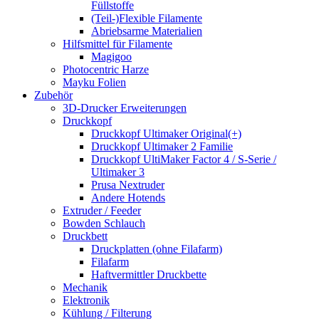
Füllstoffe
(Teil-)Flexible Filamente
Abriebsarme Materialien
Hilfsmittel für Filamente
Magigoo
Photocentric Harze
Mayku Folien
Zubehör
3D-Drucker Erweiterungen
Druckkopf
Druckkopf Ultimaker Original(+)
Druckkopf Ultimaker 2 Familie
Druckkopf UltiMaker Factor 4 / S-Serie /
Ultimaker 3
Prusa Nextruder
Andere Hotends
Extruder / Feeder
Bowden Schlauch
Druckbett
Druckplatten (ohne Filafarm)
Filafarm
Haftvermittler Druckbette
Mechanik
Elektronik
Kühlung / Filterung