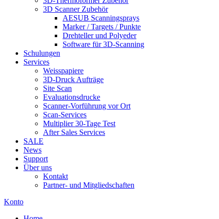
3D-Thermoformer Zubehör
3D Scanner Zubehör
AESUB Scanningsprays
Marker / Targets / Punkte
Drehteller und Polyeder
Software für 3D-Scanning
Schulungen
Services
Weisspapiere
3D-Druck Aufträge
Site Scan
Evaluationsdrucke
Scanner-Vorführung vor Ort
Scan-Services
Multiplier 30-Tage Test
After Sales Services
SALE
News
Support
Über uns
Kontakt
Partner- und Mitgliedschaften
Konto
Home