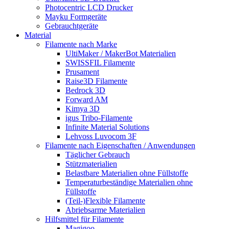
Photocentric LCD Drucker
Mayku Formgeräte
Gebrauchtgeräte
Material
Filamente nach Marke
UltiMaker / MakerBot Materialien
SWISSFIL Filamente
Prusament
Raise3D Filamente
Bedrock 3D
Forward AM
Kimya 3D
igus Tribo-Filamente
Infinite Material Solutions
Lehvoss Luvocom 3F
Filamente nach Eigenschaften / Anwendungen
Täglicher Gebrauch
Stützmaterialien
Belastbare Materialien ohne Füllstoffe
Temperaturbeständige Materialien ohne
Füllstoffe
(Teil-)Flexible Filamente
Abriebsarme Materialien
Hilfsmittel für Filamente
Magigoo