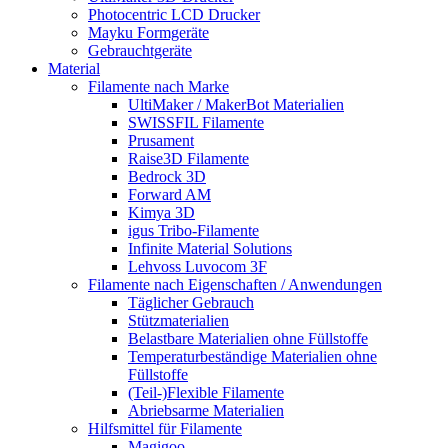
Photocentric LCD Drucker
Mayku Formgeräte
Gebrauchtgeräte
Material
Filamente nach Marke
UltiMaker / MakerBot Materialien
SWISSFIL Filamente
Prusament
Raise3D Filamente
Bedrock 3D
Forward AM
Kimya 3D
igus Tribo-Filamente
Infinite Material Solutions
Lehvoss Luvocom 3F
Filamente nach Eigenschaften / Anwendungen
Täglicher Gebrauch
Stützmaterialien
Belastbare Materialien ohne Füllstoffe
Temperaturbeständige Materialien ohne
Füllstoffe
(Teil-)Flexible Filamente
Abriebsarme Materialien
Hilfsmittel für Filamente
Magigoo