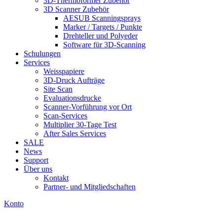
3D-Thermoformer Zubehör
3D Scanner Zubehör
AESUB Scanningsprays
Marker / Targets / Punkte
Drehteller und Polyeder
Software für 3D-Scanning
Schulungen
Services
Weisspapiere
3D-Druck Aufträge
Site Scan
Evaluationsdrucke
Scanner-Vorführung vor Ort
Scan-Services
Multiplier 30-Tage Test
After Sales Services
SALE
News
Support
Über uns
Kontakt
Partner- und Mitgliedschaften
Konto