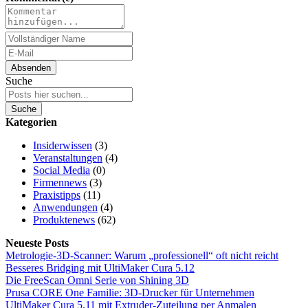
Absenden
Suche
Suche
Kategorien
Insiderwissen
(3)
Veranstaltungen
(4)
Social Media
(0)
Firmennews
(3)
Praxistipps
(11)
Anwendungen
(4)
Produktenews
(62)
Neueste Posts
Metrologie-3D-Scanner: Warum „professionell“ oft nicht reicht
Besseres Bridging mit UltiMaker Cura 5.12
Die FreeScan Omni Serie von Shining 3D
Prusa CORE One Familie: 3D-Drucker für Unternehmen
UltiMaker Cura 5.11 mit Extruder-Zuteilung per Anmalen