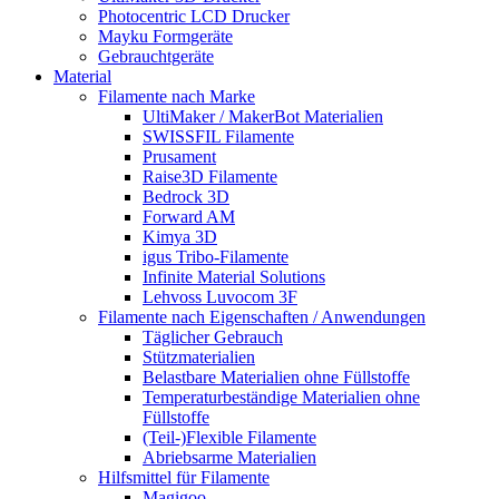
Photocentric LCD Drucker
Mayku Formgeräte
Gebrauchtgeräte
Material
Filamente nach Marke
UltiMaker / MakerBot Materialien
SWISSFIL Filamente
Prusament
Raise3D Filamente
Bedrock 3D
Forward AM
Kimya 3D
igus Tribo-Filamente
Infinite Material Solutions
Lehvoss Luvocom 3F
Filamente nach Eigenschaften / Anwendungen
Täglicher Gebrauch
Stützmaterialien
Belastbare Materialien ohne Füllstoffe
Temperaturbeständige Materialien ohne
Füllstoffe
(Teil-)Flexible Filamente
Abriebsarme Materialien
Hilfsmittel für Filamente
Magigoo