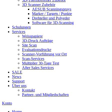
3D-Thermoformer Zubehör
3D Scanner Zubehör
AESUB Scanningsprays
Marker / Targets / Punkte
Drehteller und Polyeder
Software für 3D-Scanning
Schulungen
Services
Weisspapiere
3D-Druck Aufträge
Site Scan
Evaluationsdrucke
Scanner-Vorführung vor Ort
Scan-Services
Multiplier 30-Tage Test
After Sales Services
SALE
News
Support
Über uns
Kontakt
Partner- und Mitgliedschaften
Konto
Home