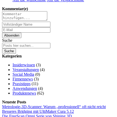
Kommentar(e)
Absenden
Suche
Suche
Kategorien
Insiderwissen
(3)
Veranstaltungen
(4)
Social Media
(0)
Firmennews
(3)
Praxistipps
(11)
Anwendungen
(4)
Produktenews
(62)
Neueste Posts
Metrologie-3D-Scanner: Warum „professionell“ oft nicht reicht
Besseres Bridging mit UltiMaker Cura 5.12
Die FreeScan Omni Serie von Shining 3D