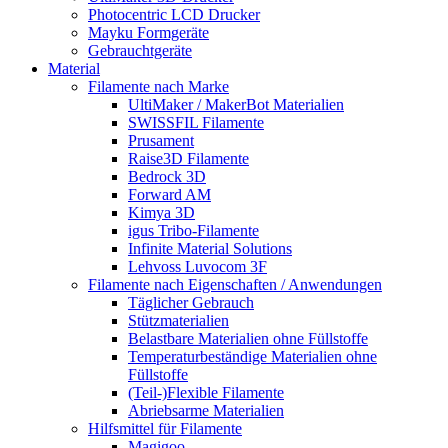
Photocentric LCD Drucker
Mayku Formgeräte
Gebrauchtgeräte
Material
Filamente nach Marke
UltiMaker / MakerBot Materialien
SWISSFIL Filamente
Prusament
Raise3D Filamente
Bedrock 3D
Forward AM
Kimya 3D
igus Tribo-Filamente
Infinite Material Solutions
Lehvoss Luvocom 3F
Filamente nach Eigenschaften / Anwendungen
Täglicher Gebrauch
Stützmaterialien
Belastbare Materialien ohne Füllstoffe
Temperaturbeständige Materialien ohne
Füllstoffe
(Teil-)Flexible Filamente
Abriebsarme Materialien
Hilfsmittel für Filamente
Magigoo