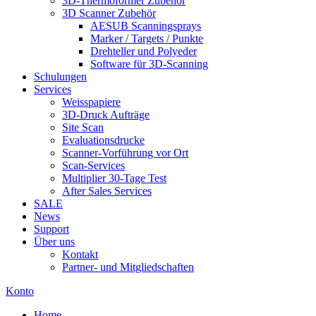
3D-Thermoformer Zubehör
3D Scanner Zubehör
AESUB Scanningsprays
Marker / Targets / Punkte
Drehteller und Polyeder
Software für 3D-Scanning
Schulungen
Services
Weisspapiere
3D-Druck Aufträge
Site Scan
Evaluationsdrucke
Scanner-Vorführung vor Ort
Scan-Services
Multiplier 30-Tage Test
After Sales Services
SALE
News
Support
Über uns
Kontakt
Partner- und Mitgliedschaften
Konto
Home