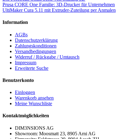
Prusa CORE One Familie: 3D-Drucker für Unternehmen
UltiMaker Cura 5.11 mit Extruder-Zuteilung per Anmalen
Information
AGBs
Datenschutzerklärung
Zahlungskonditionen
Versandbedingungen
Widerruf / Rückgabe / Umtausch
Impressum
Erweiterte Suche
Benutzerkonto
Einloggen
Warenkorb ansehen
Meine Wunschliste
Kontaktmöglichkeiten
DIM3NSIONS AG
Showroom: Moosmatt 23, 8905 Arni AG