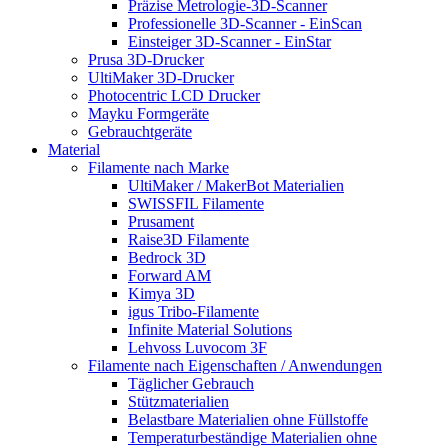
Präzise Metrologie-3D-Scanner
Professionelle 3D-Scanner - EinScan
Einsteiger 3D-Scanner - EinStar
Prusa 3D-Drucker
UltiMaker 3D-Drucker
Photocentric LCD Drucker
Mayku Formgeräte
Gebrauchtgeräte
Material
Filamente nach Marke
UltiMaker / MakerBot Materialien
SWISSFIL Filamente
Prusament
Raise3D Filamente
Bedrock 3D
Forward AM
Kimya 3D
igus Tribo-Filamente
Infinite Material Solutions
Lehvoss Luvocom 3F
Filamente nach Eigenschaften / Anwendungen
Täglicher Gebrauch
Stützmaterialien
Belastbare Materialien ohne Füllstoffe
Temperaturbeständige Materialien ohne