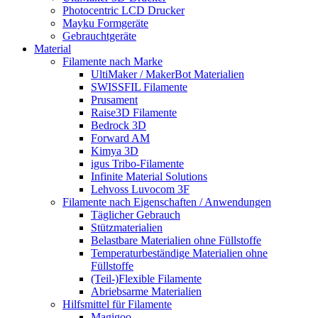
Photocentric LCD Drucker
Mayku Formgeräte
Gebrauchtgeräte
Material
Filamente nach Marke
UltiMaker / MakerBot Materialien
SWISSFIL Filamente
Prusament
Raise3D Filamente
Bedrock 3D
Forward AM
Kimya 3D
igus Tribo-Filamente
Infinite Material Solutions
Lehvoss Luvocom 3F
Filamente nach Eigenschaften / Anwendungen
Täglicher Gebrauch
Stützmaterialien
Belastbare Materialien ohne Füllstoffe
Temperaturbeständige Materialien ohne
Füllstoffe
(Teil-)Flexible Filamente
Abriebsarme Materialien
Hilfsmittel für Filamente
Magigoo