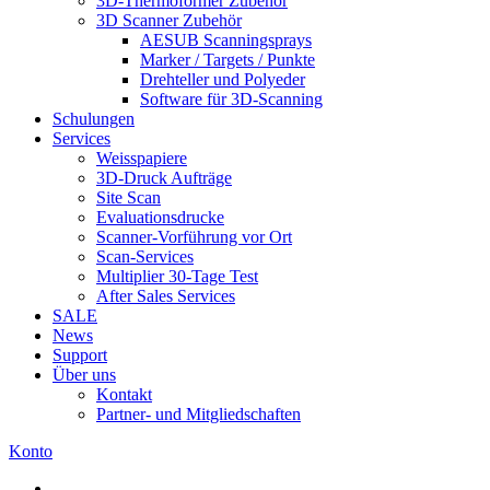
3D-Thermoformer Zubehör
3D Scanner Zubehör
AESUB Scanningsprays
Marker / Targets / Punkte
Drehteller und Polyeder
Software für 3D-Scanning
Schulungen
Services
Weisspapiere
3D-Druck Aufträge
Site Scan
Evaluationsdrucke
Scanner-Vorführung vor Ort
Scan-Services
Multiplier 30-Tage Test
After Sales Services
SALE
News
Support
Über uns
Kontakt
Partner- und Mitgliedschaften
Konto