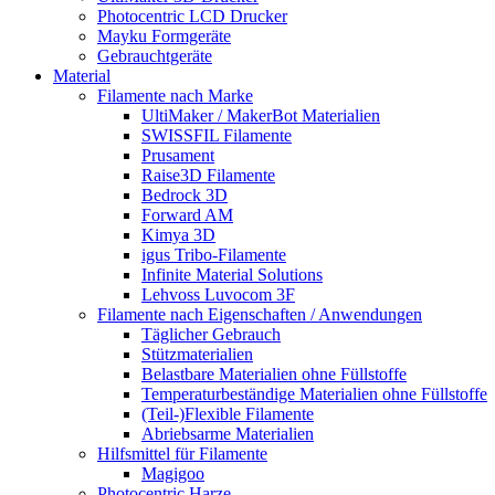
Photocentric LCD Drucker
Mayku Formgeräte
Gebrauchtgeräte
Material
Filamente nach Marke
UltiMaker / MakerBot Materialien
SWISSFIL Filamente
Prusament
Raise3D Filamente
Bedrock 3D
Forward AM
Kimya 3D
igus Tribo-Filamente
Infinite Material Solutions
Lehvoss Luvocom 3F
Filamente nach Eigenschaften / Anwendungen
Täglicher Gebrauch
Stützmaterialien
Belastbare Materialien ohne Füllstoffe
Temperaturbeständige Materialien ohne Füllstoffe
(Teil-)Flexible Filamente
Abriebsarme Materialien
Hilfsmittel für Filamente
Magigoo
Photocentric Harze