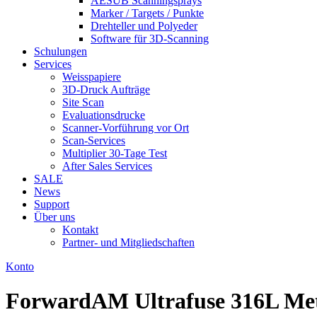
AESUB Scanningsprays
Marker / Targets / Punkte
Drehteller und Polyeder
Software für 3D-Scanning
Schulungen
Services
Weisspapiere
3D-Druck Aufträge
Site Scan
Evaluationsdrucke
Scanner-Vorführung vor Ort
Scan-Services
Multiplier 30-Tage Test
After Sales Services
SALE
News
Support
Über uns
Kontakt
Partner- und Mitgliedschaften
Konto
ForwardAM Ultrafuse 316L Met