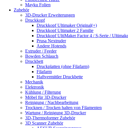
Mayku Folien
Zubehör
3D-Drucker Erweiterungen
Druckkopf
Druckkopf Ultimaker Original(+)
Druckkopf Ultimaker 2 Familie
Druckkopf UltiMaker Factor 4 / S-Serie / Ultimake
Prusa Nextruder
Andere Hotends
Extruder / Feeder
Bowden Schlauch
Druckbett
Druckplatten (ohne Filafarm)
Filafarm
Haftvermittler Druckbette
Mechanik
Elektronik
Kühlung / Filterung
Möbel für 3D-Drucker
Reinigung / Nachbearbeitung
Trocknen / Trocken halten von Filamenten
Wartung / Reinigung 3D-Drucker
3D-Thermoformer Zubehör
3D Scanner Zubehör