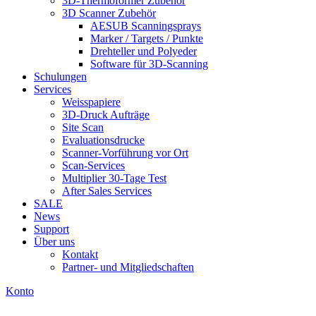
3D-Thermoformer Zubehör
3D Scanner Zubehör
AESUB Scanningsprays
Marker / Targets / Punkte
Drehteller und Polyeder
Software für 3D-Scanning
Schulungen
Services
Weisspapiere
3D-Druck Aufträge
Site Scan
Evaluationsdrucke
Scanner-Vorführung vor Ort
Scan-Services
Multiplier 30-Tage Test
After Sales Services
SALE
News
Support
Über uns
Kontakt
Partner- und Mitgliedschaften
Konto