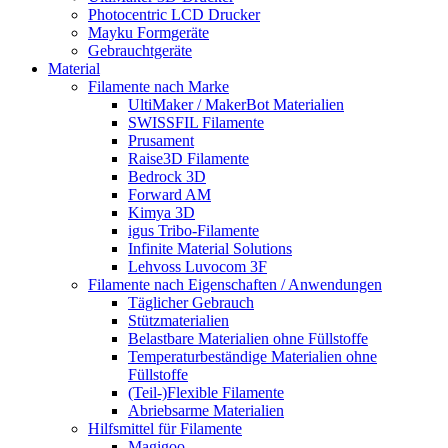
Photocentric LCD Drucker
Mayku Formgeräte
Gebrauchtgeräte
Material
Filamente nach Marke
UltiMaker / MakerBot Materialien
SWISSFIL Filamente
Prusament
Raise3D Filamente
Bedrock 3D
Forward AM
Kimya 3D
igus Tribo-Filamente
Infinite Material Solutions
Lehvoss Luvocom 3F
Filamente nach Eigenschaften / Anwendungen
Täglicher Gebrauch
Stützmaterialien
Belastbare Materialien ohne Füllstoffe
Temperaturbeständige Materialien ohne
Füllstoffe
(Teil-)Flexible Filamente
Abriebsarme Materialien
Hilfsmittel für Filamente
Magigoo