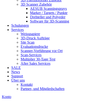
3D-Thermoformer Zubehör
3D Scanner Zubehör
AESUB Scanningsprays
Marker / Targets / Punkte
Drehteller und Polyeder
Software für 3D-Scanning
Schulungen
Services
Weisspapiere
3D-Druck Aufträge
Site Scan
Evaluationsdrucke
Scanner-Vorführung vor Ort
Scan-Services
Multiplier 30-Tage Test
After Sales Services
SALE
News
Support
Über uns
Kontakt
Partner- und Mitgliedschaften
Konto