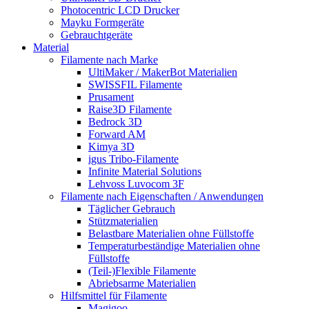
Photocentric LCD Drucker
Mayku Formgeräte
Gebrauchtgeräte
Material
Filamente nach Marke
UltiMaker / MakerBot Materialien
SWISSFIL Filamente
Prusament
Raise3D Filamente
Bedrock 3D
Forward AM
Kimya 3D
igus Tribo-Filamente
Infinite Material Solutions
Lehvoss Luvocom 3F
Filamente nach Eigenschaften / Anwendungen
Täglicher Gebrauch
Stützmaterialien
Belastbare Materialien ohne Füllstoffe
Temperaturbeständige Materialien ohne
Füllstoffe
(Teil-)Flexible Filamente
Abriebsarme Materialien
Hilfsmittel für Filamente
Magigoo