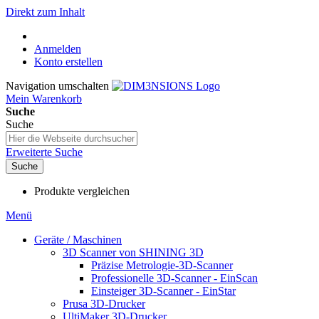
Direkt zum Inhalt
Anmelden
Konto erstellen
Navigation umschalten
Mein Warenkorb
Suche
Suche
Erweiterte Suche
Suche
Produkte vergleichen
Menü
Geräte / Maschinen
3D Scanner von SHINING 3D
Präzise Metrologie-3D-Scanner
Professionelle 3D-Scanner - EinScan
Einsteiger 3D-Scanner - EinStar
Prusa 3D-Drucker
UltiMaker 3D-Drucker