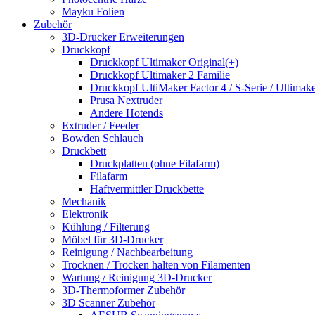
Mayku Folien
Zubehör
3D-Drucker Erweiterungen
Druckkopf
Druckkopf Ultimaker Original(+)
Druckkopf Ultimaker 2 Familie
Druckkopf UltiMaker Factor 4 / S-Serie / Ultimake
Prusa Nextruder
Andere Hotends
Extruder / Feeder
Bowden Schlauch
Druckbett
Druckplatten (ohne Filafarm)
Filafarm
Haftvermittler Druckbette
Mechanik
Elektronik
Kühlung / Filterung
Möbel für 3D-Drucker
Reinigung / Nachbearbeitung
Trocknen / Trocken halten von Filamenten
Wartung / Reinigung 3D-Drucker
3D-Thermoformer Zubehör
3D Scanner Zubehör