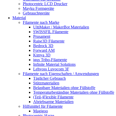
Photocentric LCD Drucker
Mayku Formgeräte
Gebrauchtgeräte
Material
Filamente nach Marke
UltiMaker / MakerBot Materialien
SWISSFIL Filamente
Prusament
Raise3D Filamente
Bedrock 3D
Forward AM
Kimya 3D
igus Tribo-Filamente
Infinite Material Solutions
Lehvoss Luvocom 3F
Filamente nach Eigenschaften / Anwendungen
Täglicher Gebrauch
Stützmaterialien
Belastbare Materialien ohne Füllstoffe
Temperaturbeständige Materialien ohne Füllstoffe
(Teil-)Flexible Filamente
Abriebsarme Materialien
Hilfsmittel für Filamente
Magigoo
Photocentric Harze