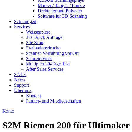
AESUB Scanningsprays
Marker / Targets / Punkte
Drehteller und Polyeder
Software für 3D-Scanning
Schulungen
Services
Weisspapiere
3D-Druck Aufträge
Site Scan
Evaluationsdrucke
Scanner-Vorführung vor Ort
Scan-Services
Multiplier 30-Tage Test
After Sales Services
SALE
News
Support
Über uns
Kontakt
Partner- und Mitgliedschaften
Konto
S2M Riemen 200 für Ultimaker 2