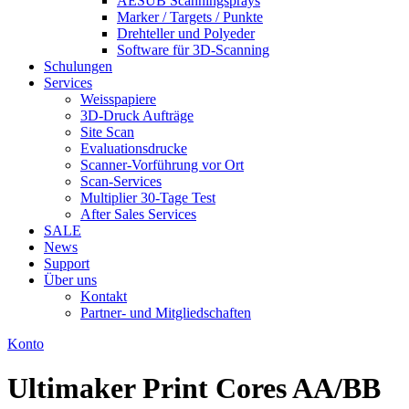
AESUB Scanningsprays
Marker / Targets / Punkte
Drehteller und Polyeder
Software für 3D-Scanning
Schulungen
Services
Weisspapiere
3D-Druck Aufträge
Site Scan
Evaluationsdrucke
Scanner-Vorführung vor Ort
Scan-Services
Multiplier 30-Tage Test
After Sales Services
SALE
News
Support
Über uns
Kontakt
Partner- und Mitgliedschaften
Konto
Ultimaker Print Cores AA/BB