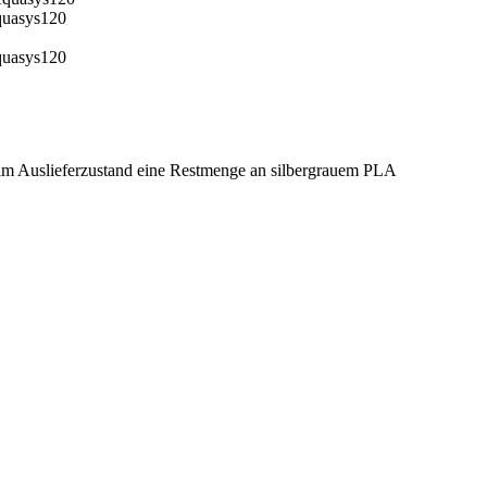
quasys120
quasys120
r im Auslieferzustand eine Restmenge an silbergrauem PLA