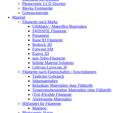
Photocentric LCD Drucker
Mayku Formgeräte
Gebrauchtgeräte
Material
Filamente nach Marke
UltiMaker / MakerBot Materialien
SWISSFIL Filamente
Prusament
Raise3D Filamente
Bedrock 3D
Forward AM
Kimya 3D
igus Tribo-Filamente
Infinite Material Solutions
Lehvoss Luvocom 3F
Filamente nach Eigenschaften / Anwendungen
Täglicher Gebrauch
Stützmaterialien
Belastbare Materialien ohne Füllstoffe
Temperaturbeständige Materialien ohne Füllstoffe
(Teil-)Flexible Filamente
Abriebsarme Materialien
Hilfsmittel für Filamente
Magigoo
Photocentric Harze