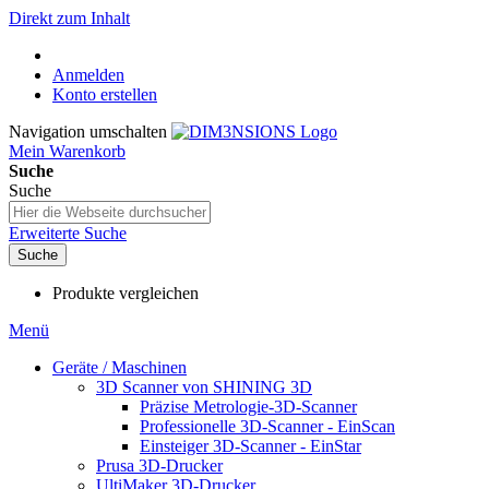
Direkt zum Inhalt
Anmelden
Konto erstellen
Navigation umschalten
Mein Warenkorb
Suche
Suche
Erweiterte Suche
Suche
Produkte vergleichen
Menü
Geräte / Maschinen
3D Scanner von SHINING 3D
Präzise Metrologie-3D-Scanner
Professionelle 3D-Scanner - EinScan
Einsteiger 3D-Scanner - EinStar
Prusa 3D-Drucker
UltiMaker 3D-Drucker