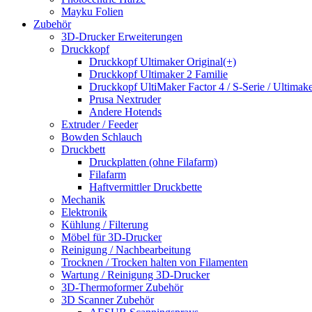
Mayku Folien
Zubehör
3D-Drucker Erweiterungen
Druckkopf
Druckkopf Ultimaker Original(+)
Druckkopf Ultimaker 2 Familie
Druckkopf UltiMaker Factor 4 / S-Serie / Ultimake
Prusa Nextruder
Andere Hotends
Extruder / Feeder
Bowden Schlauch
Druckbett
Druckplatten (ohne Filafarm)
Filafarm
Haftvermittler Druckbette
Mechanik
Elektronik
Kühlung / Filterung
Möbel für 3D-Drucker
Reinigung / Nachbearbeitung
Trocknen / Trocken halten von Filamenten
Wartung / Reinigung 3D-Drucker
3D-Thermoformer Zubehör
3D Scanner Zubehör