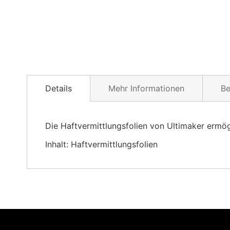
Skip
to
Details
Mehr Informationen
B
the
beginning
of
Die Haftvermittlungsfolien von Ultimaker ermö
the
images
Inhalt: Haftvermittlungsfolien
gallery