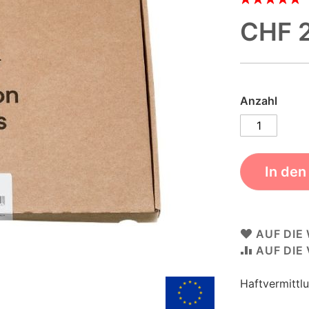
97
100
% of
CHF 
Anzahl
In de
AUF DIE
AUF DIE
Haftvermittl