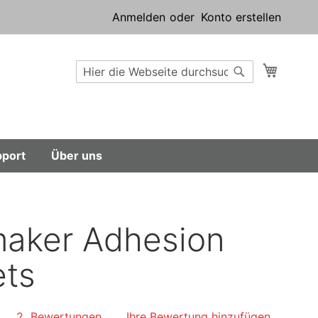
Anmelden
Konto erstellen
Suche
Mein W
Suche
port
Über uns
maker Adhesion
ts
2
Bewertungen
Ihre Bewertung hinzufügen