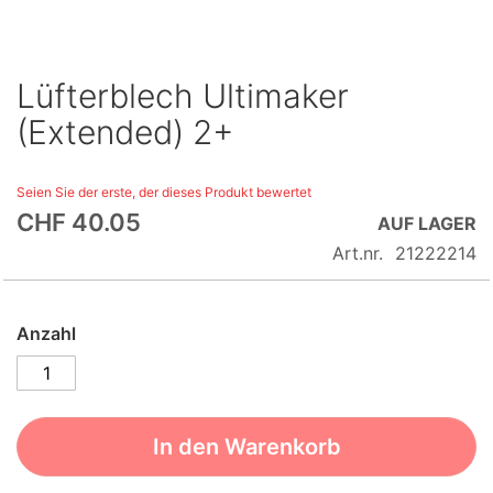
Lüfterblech Ultimaker
Skip
to
(Extended) 2+
the
beginning
Seien Sie der erste, der dieses Produkt bewertet
of
CHF 40.05
the
AUF LAGER
images
Art.nr.
21222214
gallery
Anzahl
In den Warenkorb