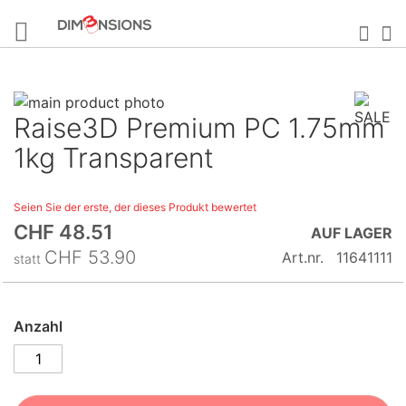
Direkt
zum
Suc
M
Inhalt
Skip
Raise3D Premium PC 1.75mm
to
Skip
the
to
1kg Transparent
end
the
of
beginning
Seien Sie der erste, der dieses Produkt bewertet
the
of
CHF 48.51
Sonderangebot
images
the
AUF LAGER
gallery
images
CHF 53.90
Art.nr.
11641111
statt
gallery
Anzahl