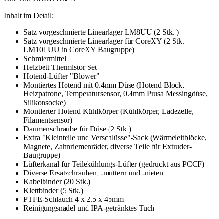
Inhalt im Detail:
Satz vorgeschmierte Linearlager LM8UU (2 Stk. )
Satz vorgeschmierte Linearlager für CoreXY (2 Stk.
LM10LUU in CoreXY Baugruppe)
Schmiermittel
Heizbett Thermistor Set
Hotend-Lüfter "Blower"
Montiertes Hotend mit 0.4mm Düse (Hotend Block,
Heizpatrone, Temperatursensor, 0.4mm Prusa Messingdüse,
Silikonsocke)
Montierter Hotend Kühlkörper (Kühlkörper, Ladezelle,
Filamentsensor)
Daumenschraube für Düse (2 Stk.)
Extra "Kleinteile und Verschlüsse"-Sack (Wärmeleitblöcke,
Magnete, Zahnriemenräder, diverse Teile für Extruder-
Baugruppe)
Lüfterkanal für Teilekühlungs-Lüfter (gedruckt aus PCCF)
Diverse Ersatzchrauben, -muttern und -nieten
Kabelbinder (20 Stk.)
Klettbinder (5 Stk.)
PTFE-Schlauch 4 x 2.5 x 45mm
Reinigungsnadel und IPA-getränktes Tuch