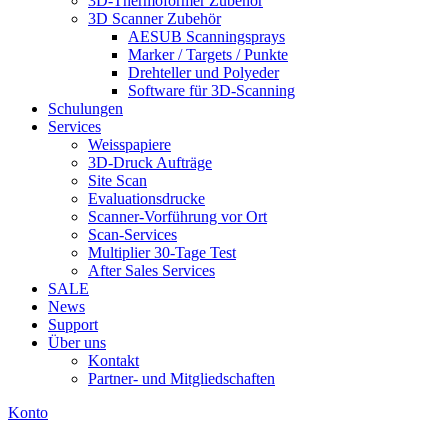
3D-Thermoformer Zubehör
3D Scanner Zubehör
AESUB Scanningsprays
Marker / Targets / Punkte
Drehteller und Polyeder
Software für 3D-Scanning
Schulungen
Services
Weisspapiere
3D-Druck Aufträge
Site Scan
Evaluationsdrucke
Scanner-Vorführung vor Ort
Scan-Services
Multiplier 30-Tage Test
After Sales Services
SALE
News
Support
Über uns
Kontakt
Partner- und Mitgliedschaften
Konto