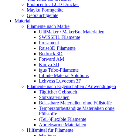
Photocentric LCD Drucker
Mayku Formgeräte
Gebrauchtgeräte
Material
Filamente nach Marke
UltiMaker / MakerBot Materialien
SWISSFIL Filamente
Prusament
Raise3D Filamente
Bedrock 3D
Forward AM
Kimya 3D
igus Tribo-Filamente
Infinite Material Solutions
Lehvoss Luvocom 3F
Filamente nach Eigenschaften / Anwendungen
Täglicher Gebrauch
Stützmaterialien
Belastbare Materialien ohne Füllstoffe
Temperaturbeständige Materialien ohne
Füllstoffe
(Teil-)Flexible Filamente
Abriebsarme Materialien
Hilfsmittel für Filamente
Magigoo