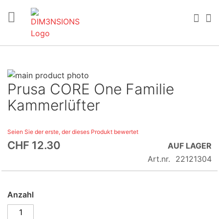
Direkt
zum
Suc
M
Inhalt
Skip
Prusa CORE One Familie
to
Skip
the
to
Kammerlüfter
end
the
of
beginning
Seien Sie der erste, der dieses Produkt bewertet
the
of
CHF 12.30
images
the
AUF LAGER
gallery
images
Art.nr.
22121304
gallery
Anzahl