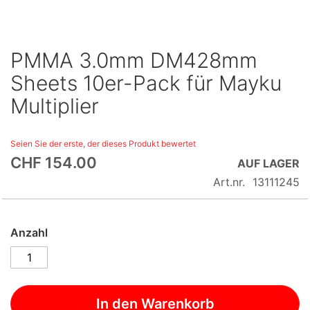
PMMA 3.0mm DM428mm
Skip
to
Sheets 10er-Pack für Mayku
the
Multiplier
beginning
of
the
Seien Sie der erste, der dieses Produkt bewertet
images
CHF 154.00
AUF LAGER
gallery
Art.nr.
13111245
Anzahl
In den Warenkorb