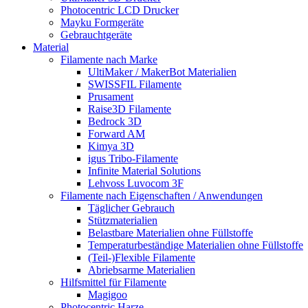
Photocentric LCD Drucker
Mayku Formgeräte
Gebrauchtgeräte
Material
Filamente nach Marke
UltiMaker / MakerBot Materialien
SWISSFIL Filamente
Prusament
Raise3D Filamente
Bedrock 3D
Forward AM
Kimya 3D
igus Tribo-Filamente
Infinite Material Solutions
Lehvoss Luvocom 3F
Filamente nach Eigenschaften / Anwendungen
Täglicher Gebrauch
Stützmaterialien
Belastbare Materialien ohne Füllstoffe
Temperaturbeständige Materialien ohne Füllstoffe
(Teil-)Flexible Filamente
Abriebsarme Materialien
Hilfsmittel für Filamente
Magigoo
Photocentric Harze