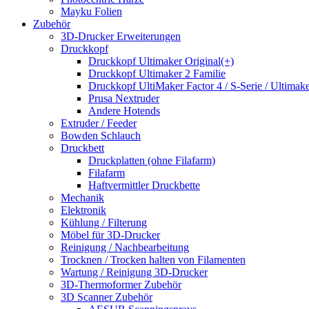
Mayku Folien
Zubehör
3D-Drucker Erweiterungen
Druckkopf
Druckkopf Ultimaker Original(+)
Druckkopf Ultimaker 2 Familie
Druckkopf UltiMaker Factor 4 / S-Serie / Ultimake
Prusa Nextruder
Andere Hotends
Extruder / Feeder
Bowden Schlauch
Druckbett
Druckplatten (ohne Filafarm)
Filafarm
Haftvermittler Druckbette
Mechanik
Elektronik
Kühlung / Filterung
Möbel für 3D-Drucker
Reinigung / Nachbearbeitung
Trocknen / Trocken halten von Filamenten
Wartung / Reinigung 3D-Drucker
3D-Thermoformer Zubehör
3D Scanner Zubehör