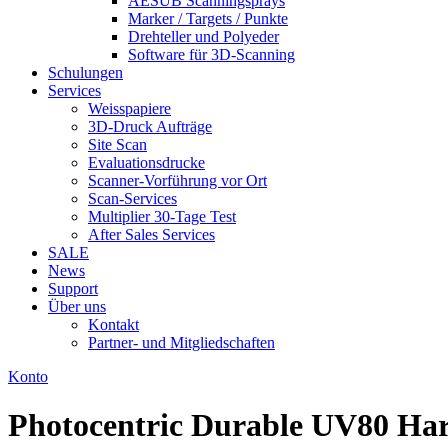
AESUB Scanningsprays
Marker / Targets / Punkte
Drehteller und Polyeder
Software für 3D-Scanning
Schulungen
Services
Weisspapiere
3D-Druck Aufträge
Site Scan
Evaluationsdrucke
Scanner-Vorführung vor Ort
Scan-Services
Multiplier 30-Tage Test
After Sales Services
SALE
News
Support
Über uns
Kontakt
Partner- und Mitgliedschaften
Konto
Photocentric Durable UV80 Har