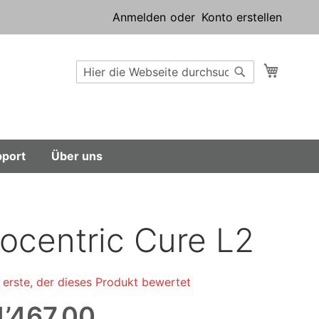
Anmelden
Konto erstellen
Suche
Mein W
Suche
port
Über uns
ocentric Cure L2
 erste, der dieses Produkt bewertet
’467.00