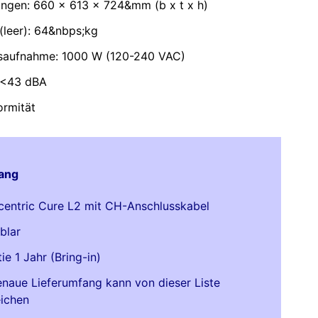
gen: 660 x 613 x 724&mm (b x t x h)
(leer): 64&nbps;kg
saufnahme: 1000 W (120-240 VAC)
 <43 dBA
rmität
ang
centric Cure L2 mit CH-Anschlusskabel
blar
ie 1 Jahr (Bring-in)
naue Lieferumfang kann von dieser Liste
ichen