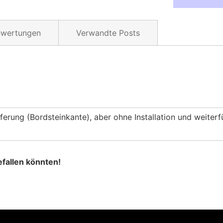
ewertungen
Verwandte Posts
tric erhalten auf den Photocentric Druckern LC Magna und 
Lieferung (Bordsteinkante), aber ohne Installation und weite
fallen könnten!