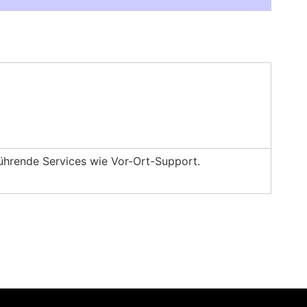
LC Opus gedruckte Teile ihre finalen
rführende Services wie Vor-Ort-Support.