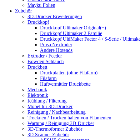
Mayku Folien
Zubehör
3D-Drucker Erweiterungen
Druckkopf
Druckkopf Ultimaker Original(+)
Druckkopf Ultimaker 2 Familie
Druckkopf UltiMaker Factor 4 / S-Serie / Ultimake
Prusa Nextruder
Andere Hotends
Extruder / Feeder
Bowden Schlauch
Druckbett
Druckplatten (ohne Filafarm)
Filafarm
Haftvermittler Druckbette
Mechanik
Elektronik
Kühlung / Filterung
Möbel für 3D-Drucker
Reinigung / Nachbearbeitung
Trocknen / Trocken halten von Filamenten
Wartung / Reinigung 3D-Drucker
3D-Thermoformer Zubehör
3D Scanner Zubehör