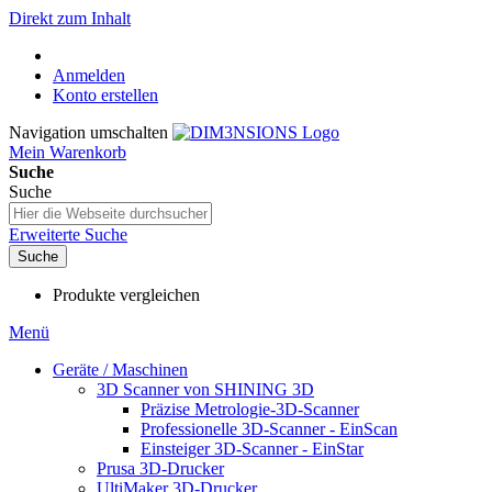
Direkt zum Inhalt
Anmelden
Konto erstellen
Navigation umschalten
Mein Warenkorb
Suche
Suche
Erweiterte Suche
Suche
Produkte vergleichen
Menü
Geräte / Maschinen
3D Scanner von SHINING 3D
Präzise Metrologie-3D-Scanner
Professionelle 3D-Scanner - EinScan
Einsteiger 3D-Scanner - EinStar
Prusa 3D-Drucker
UltiMaker 3D-Drucker