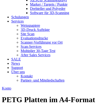
AESUB Scanningsprays
Marker / Targets / Punkte
Drehteller und Polyeder
Software für 3D-Scanning
Schulungen
Services
Weisspapiere
3D-Druck Aufträge
Site Scan
Evaluationsdrucke
Scanner-Vorführung vor Ort
Scan-Services
Multiplier 30-Tage Test
After Sales Services
SALE
News
Support
Über uns
Kontakt
Partner- und Mitgliedschaften
Konto
PETG Platten im A4-Format