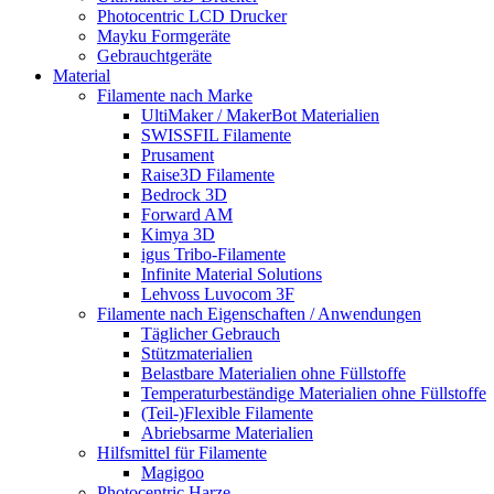
Photocentric LCD Drucker
Mayku Formgeräte
Gebrauchtgeräte
Material
Filamente nach Marke
UltiMaker / MakerBot Materialien
SWISSFIL Filamente
Prusament
Raise3D Filamente
Bedrock 3D
Forward AM
Kimya 3D
igus Tribo-Filamente
Infinite Material Solutions
Lehvoss Luvocom 3F
Filamente nach Eigenschaften / Anwendungen
Täglicher Gebrauch
Stützmaterialien
Belastbare Materialien ohne Füllstoffe
Temperaturbeständige Materialien ohne Füllstoffe
(Teil-)Flexible Filamente
Abriebsarme Materialien
Hilfsmittel für Filamente
Magigoo
Photocentric Harze