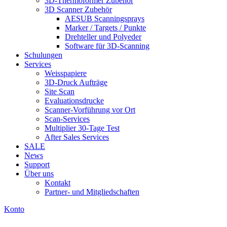
3D-Thermoformer Zubehör
3D Scanner Zubehör
AESUB Scanningsprays
Marker / Targets / Punkte
Drehteller und Polyeder
Software für 3D-Scanning
Schulungen
Services
Weisspapiere
3D-Druck Aufträge
Site Scan
Evaluationsdrucke
Scanner-Vorführung vor Ort
Scan-Services
Multiplier 30-Tage Test
After Sales Services
SALE
News
Support
Über uns
Kontakt
Partner- und Mitgliedschaften
Konto