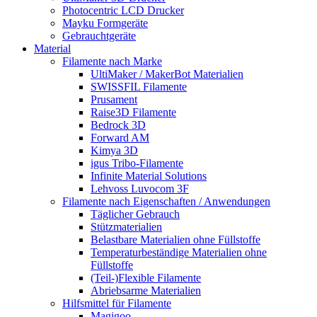
Photocentric LCD Drucker
Mayku Formgeräte
Gebrauchtgeräte
Material
Filamente nach Marke
UltiMaker / MakerBot Materialien
SWISSFIL Filamente
Prusament
Raise3D Filamente
Bedrock 3D
Forward AM
Kimya 3D
igus Tribo-Filamente
Infinite Material Solutions
Lehvoss Luvocom 3F
Filamente nach Eigenschaften / Anwendungen
Täglicher Gebrauch
Stützmaterialien
Belastbare Materialien ohne Füllstoffe
Temperaturbeständige Materialien ohne
Füllstoffe
(Teil-)Flexible Filamente
Abriebsarme Materialien
Hilfsmittel für Filamente
Magigoo