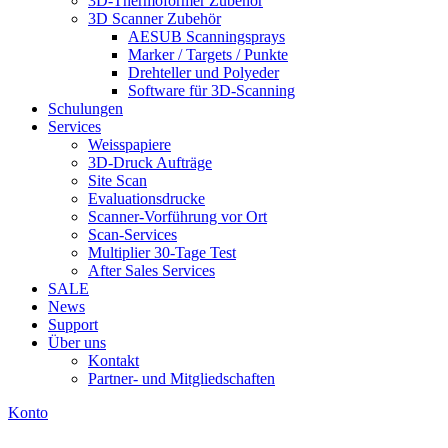
3D-Thermoformer Zubehör
3D Scanner Zubehör
AESUB Scanningsprays
Marker / Targets / Punkte
Drehteller und Polyeder
Software für 3D-Scanning
Schulungen
Services
Weisspapiere
3D-Druck Aufträge
Site Scan
Evaluationsdrucke
Scanner-Vorführung vor Ort
Scan-Services
Multiplier 30-Tage Test
After Sales Services
SALE
News
Support
Über uns
Kontakt
Partner- und Mitgliedschaften
Konto