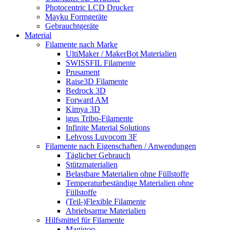
Photocentric LCD Drucker
Mayku Formgeräte
Gebrauchtgeräte
Material
Filamente nach Marke
UltiMaker / MakerBot Materialien
SWISSFIL Filamente
Prusament
Raise3D Filamente
Bedrock 3D
Forward AM
Kimya 3D
igus Tribo-Filamente
Infinite Material Solutions
Lehvoss Luvocom 3F
Filamente nach Eigenschaften / Anwendungen
Täglicher Gebrauch
Stützmaterialien
Belastbare Materialien ohne Füllstoffe
Temperaturbeständige Materialien ohne
Füllstoffe
(Teil-)Flexible Filamente
Abriebsarme Materialien
Hilfsmittel für Filamente
Magigoo