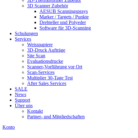
3D-Thermoformer Zubehör
3D Scanner Zubehör
AESUB Scanningsprays
Marker / Targets / Punkte
Drehteller und Polyeder
Software für 3D-Scanning
Schulungen
Services
Weisspapiere
3D-Druck Aufträge
Site Scan
Evaluationsdrucke
Scanner-Vorführung vor Ort
Scan-Services
Multiplier 30-Tage Test
After Sales Services
SALE
News
Support
Über uns
Kontakt
Partner- und Mitgliedschaften
Konto