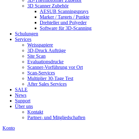
3D-Thermoformer Zubehör
3D Scanner Zubehör
AESUB Scanningsprays
Marker / Targets / Punkte
Drehteller und Polyeder
Software für 3D-Scanning
Schulungen
Services
Weisspapiere
3D-Druck Aufträge
Site Scan
Evaluationsdrucke
Scanner-Vorführung vor Ort
Scan-Services
Multiplier 30-Tage Test
After Sales Services
SALE
News
Support
Über uns
Kontakt
Partner- und Mitgliedschaften
Konto