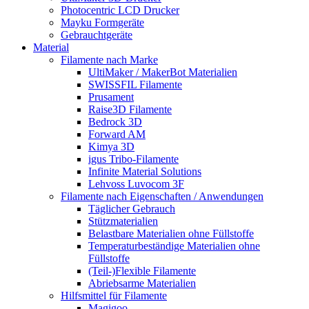
Photocentric LCD Drucker
Mayku Formgeräte
Gebrauchtgeräte
Material
Filamente nach Marke
UltiMaker / MakerBot Materialien
SWISSFIL Filamente
Prusament
Raise3D Filamente
Bedrock 3D
Forward AM
Kimya 3D
igus Tribo-Filamente
Infinite Material Solutions
Lehvoss Luvocom 3F
Filamente nach Eigenschaften / Anwendungen
Täglicher Gebrauch
Stützmaterialien
Belastbare Materialien ohne Füllstoffe
Temperaturbeständige Materialien ohne
Füllstoffe
(Teil-)Flexible Filamente
Abriebsarme Materialien
Hilfsmittel für Filamente
Magigoo