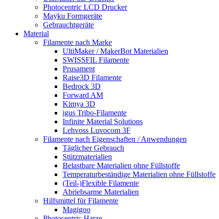
Photocentric LCD Drucker
Mayku Formgeräte
Gebrauchtgeräte
Material
Filamente nach Marke
UltiMaker / MakerBot Materialien
SWISSFIL Filamente
Prusament
Raise3D Filamente
Bedrock 3D
Forward AM
Kimya 3D
igus Tribo-Filamente
Infinite Material Solutions
Lehvoss Luvocom 3F
Filamente nach Eigenschaften / Anwendungen
Täglicher Gebrauch
Stützmaterialien
Belastbare Materialien ohne Füllstoffe
Temperaturbeständige Materialien ohne Füllstoffe
(Teil-)Flexible Filamente
Abriebsarme Materialien
Hilfsmittel für Filamente
Magigoo
Photocentric Harze