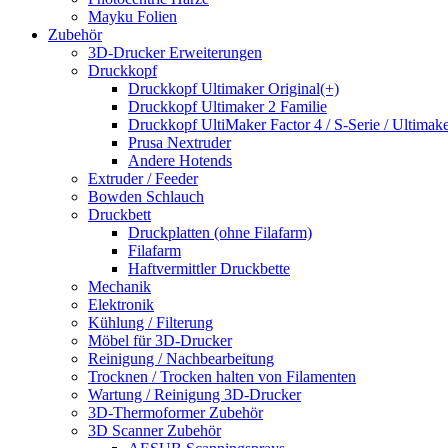
Mayku Folien
Zubehör
3D-Drucker Erweiterungen
Druckkopf
Druckkopf Ultimaker Original(+)
Druckkopf Ultimaker 2 Familie
Druckkopf UltiMaker Factor 4 / S-Serie / Ultimake
Prusa Nextruder
Andere Hotends
Extruder / Feeder
Bowden Schlauch
Druckbett
Druckplatten (ohne Filafarm)
Filafarm
Haftvermittler Druckbette
Mechanik
Elektronik
Kühlung / Filterung
Möbel für 3D-Drucker
Reinigung / Nachbearbeitung
Trocknen / Trocken halten von Filamenten
Wartung / Reinigung 3D-Drucker
3D-Thermoformer Zubehör
3D Scanner Zubehör