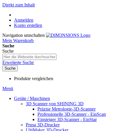
Direkt zum Inhalt
Anmelden
Konto erstellen
Navigation umschalten
Mein Warenkorb
Suche
Suche
Erweiterte Suche
Suche
Produkte vergleichen
Menü
Geräte / Maschinen
3D Scanner von SHINING 3D
Präzise Metrologie-3D-Scanner
Professionelle 3D-Scanner - EinScan
Einsteiger 3D-Scanner - EinStar
Prusa 3D-Drucker
UltiMaker 3D-Drucker