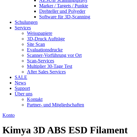
AESUB Scanningsprays
Marker / Targets / Punkte
Drehteller und Polyeder
Software für 3D-Scanning
Schulungen
Services
Weisspapiere
3D-Druck Aufträge
Site Scan
Evaluationsdrucke
Scanner-Vorführung vor Ort
Scan-Services
Multiplier 30-Tage Test
After Sales Services
SALE
News
Support
Über uns
Kontakt
Partner- und Mitgliedschaften
Konto
Kimya 3D ABS ESD Filament