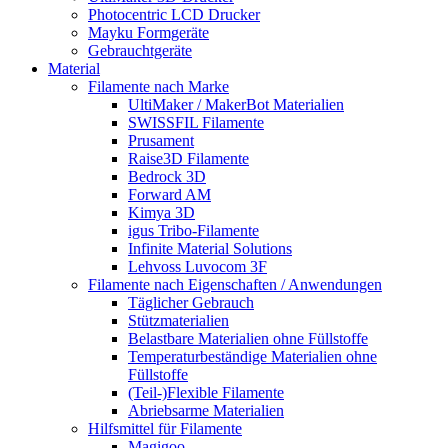
Photocentric LCD Drucker
Mayku Formgeräte
Gebrauchtgeräte
Material
Filamente nach Marke
UltiMaker / MakerBot Materialien
SWISSFIL Filamente
Prusament
Raise3D Filamente
Bedrock 3D
Forward AM
Kimya 3D
igus Tribo-Filamente
Infinite Material Solutions
Lehvoss Luvocom 3F
Filamente nach Eigenschaften / Anwendungen
Täglicher Gebrauch
Stützmaterialien
Belastbare Materialien ohne Füllstoffe
Temperaturbeständige Materialien ohne
Füllstoffe
(Teil-)Flexible Filamente
Abriebsarme Materialien
Hilfsmittel für Filamente
Magigoo