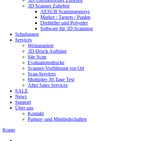
3D-Thermoformer Zubehör
3D Scanner Zubehör
AESUB Scanningsprays
Marker / Targets / Punkte
Drehteller und Polyeder
Software für 3D-Scanning
Schulungen
Services
Weisspapiere
3D-Druck Aufträge
Site Scan
Evaluationsdrucke
Scanner-Vorführung vor Ort
Scan-Services
Multiplier 30-Tage Test
After Sales Services
SALE
News
Support
Über uns
Kontakt
Partner- und Mitgliedschaften
Konto