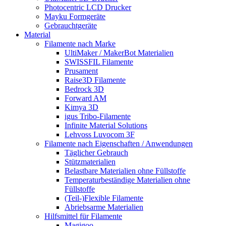
Photocentric LCD Drucker
Mayku Formgeräte
Gebrauchtgeräte
Material
Filamente nach Marke
UltiMaker / MakerBot Materialien
SWISSFIL Filamente
Prusament
Raise3D Filamente
Bedrock 3D
Forward AM
Kimya 3D
igus Tribo-Filamente
Infinite Material Solutions
Lehvoss Luvocom 3F
Filamente nach Eigenschaften / Anwendungen
Täglicher Gebrauch
Stützmaterialien
Belastbare Materialien ohne Füllstoffe
Temperaturbeständige Materialien ohne
Füllstoffe
(Teil-)Flexible Filamente
Abriebsarme Materialien
Hilfsmittel für Filamente
Magigoo