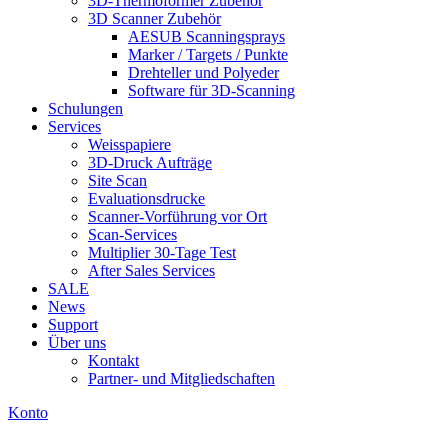
3D-Thermoformer Zubehör
3D Scanner Zubehör
AESUB Scanningsprays
Marker / Targets / Punkte
Drehteller und Polyeder
Software für 3D-Scanning
Schulungen
Services
Weisspapiere
3D-Druck Aufträge
Site Scan
Evaluationsdrucke
Scanner-Vorführung vor Ort
Scan-Services
Multiplier 30-Tage Test
After Sales Services
SALE
News
Support
Über uns
Kontakt
Partner- und Mitgliedschaften
Konto