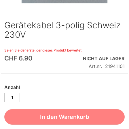
Gerätekabel 3-polig Schweiz
Skip
to
230V
the
beginning
Seien Sie der erste, der dieses Produkt bewertet
of
CHF 6.90
the
NICHT AUF LAGER
images
Art.nr.
21941101
gallery
Anzahl
In den Warenkorb