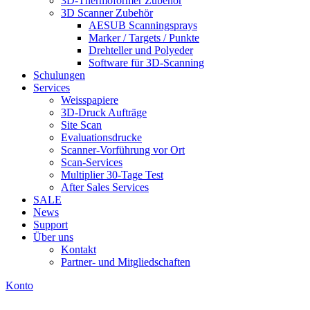
3D-Thermoformer Zubehör
3D Scanner Zubehör
AESUB Scanningsprays
Marker / Targets / Punkte
Drehteller und Polyeder
Software für 3D-Scanning
Schulungen
Services
Weisspapiere
3D-Druck Aufträge
Site Scan
Evaluationsdrucke
Scanner-Vorführung vor Ort
Scan-Services
Multiplier 30-Tage Test
After Sales Services
SALE
News
Support
Über uns
Kontakt
Partner- und Mitgliedschaften
Konto