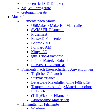
Photocentric LCD Drucker
Mayku Formgeräte
Gebrauchtgeräte
Material
Filamente nach Marke
UltiMaker / MakerBot Materialien
SWISSFIL Filamente
Prusament
Raise3D Filamente
Bedrock 3D
Forward AM
Kimya 3D
igus Tribo-Filamente
Infinite Material Solutions
Lehvoss Luvocom 3F
Filamente nach Eigenschaften / Anwendungen
Täglicher Gebrauch
Stützmaterialien
Belastbare Materialien ohne Füllstoffe
Temperaturbeständige Materialien ohne
Füllstoffe
(Teil-)Flexible Filamente
Abriebsarme Materialien
Hilfsmittel für Filamente
Magigoo