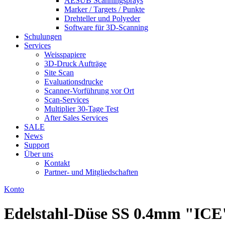
AESUB Scanningsprays
Marker / Targets / Punkte
Drehteller und Polyeder
Software für 3D-Scanning
Schulungen
Services
Weisspapiere
3D-Druck Aufträge
Site Scan
Evaluationsdrucke
Scanner-Vorführung vor Ort
Scan-Services
Multiplier 30-Tage Test
After Sales Services
SALE
News
Support
Über uns
Kontakt
Partner- und Mitgliedschaften
Konto
Edelstahl-Düse SS 0.4mm "ICE