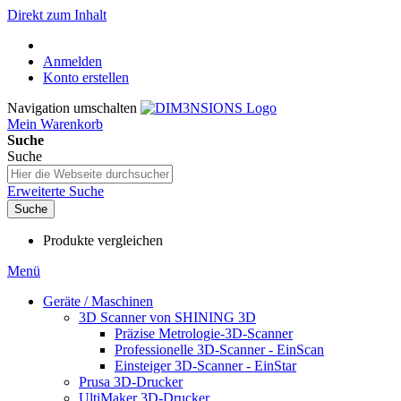
Direkt zum Inhalt
Anmelden
Konto erstellen
Navigation umschalten
Mein Warenkorb
Suche
Suche
Erweiterte Suche
Suche
Produkte vergleichen
Menü
Geräte / Maschinen
3D Scanner von SHINING 3D
Präzise Metrologie-3D-Scanner
Professionelle 3D-Scanner - EinScan
Einsteiger 3D-Scanner - EinStar
Prusa 3D-Drucker
UltiMaker 3D-Drucker