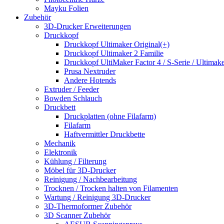
Mayku Folien
Zubehör
3D-Drucker Erweiterungen
Druckkopf
Druckkopf Ultimaker Original(+)
Druckkopf Ultimaker 2 Familie
Druckkopf UltiMaker Factor 4 / S-Serie / Ultimake
Prusa Nextruder
Andere Hotends
Extruder / Feeder
Bowden Schlauch
Druckbett
Druckplatten (ohne Filafarm)
Filafarm
Haftvermittler Druckbette
Mechanik
Elektronik
Kühlung / Filterung
Möbel für 3D-Drucker
Reinigung / Nachbearbeitung
Trocknen / Trocken halten von Filamenten
Wartung / Reinigung 3D-Drucker
3D-Thermoformer Zubehör
3D Scanner Zubehör