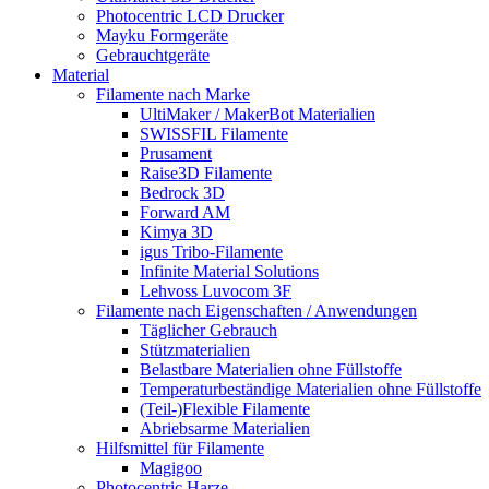
Photocentric LCD Drucker
Mayku Formgeräte
Gebrauchtgeräte
Material
Filamente nach Marke
UltiMaker / MakerBot Materialien
SWISSFIL Filamente
Prusament
Raise3D Filamente
Bedrock 3D
Forward AM
Kimya 3D
igus Tribo-Filamente
Infinite Material Solutions
Lehvoss Luvocom 3F
Filamente nach Eigenschaften / Anwendungen
Täglicher Gebrauch
Stützmaterialien
Belastbare Materialien ohne Füllstoffe
Temperaturbeständige Materialien ohne Füllstoffe
(Teil-)Flexible Filamente
Abriebsarme Materialien
Hilfsmittel für Filamente
Magigoo
Photocentric Harze