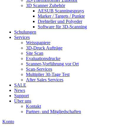
3D-Thermoformer Zubehör
3D Scanner Zubehör
AESUB Scanningsprays
Marker / Targets / Punkte
Drehteller und Polyeder
Software für 3D-Scanning
Schulungen
Services
Weisspapiere
3D-Druck Aufträge
Site Scan
Evaluationsdrucke
Scanner-Vorführung vor Ort
Scan-Services
Multiplier 30-Tage Test
After Sales Services
SALE
News
Support
Über uns
Kontakt
Partner- und Mitgliedschaften
Konto