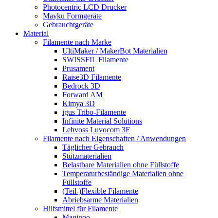
Photocentric LCD Drucker
Mayku Formgeräte
Gebrauchtgeräte
Material
Filamente nach Marke
UltiMaker / MakerBot Materialien
SWISSFIL Filamente
Prusament
Raise3D Filamente
Bedrock 3D
Forward AM
Kimya 3D
igus Tribo-Filamente
Infinite Material Solutions
Lehvoss Luvocom 3F
Filamente nach Eigenschaften / Anwendungen
Täglicher Gebrauch
Stützmaterialien
Belastbare Materialien ohne Füllstoffe
Temperaturbeständige Materialien ohne
Füllstoffe
(Teil-)Flexible Filamente
Abriebsarme Materialien
Hilfsmittel für Filamente
Magigoo