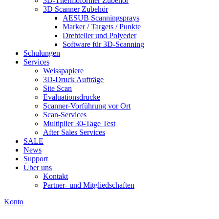
3D-Thermoformer Zubehör
3D Scanner Zubehör
AESUB Scanningsprays
Marker / Targets / Punkte
Drehteller und Polyeder
Software für 3D-Scanning
Schulungen
Services
Weisspapiere
3D-Druck Aufträge
Site Scan
Evaluationsdrucke
Scanner-Vorführung vor Ort
Scan-Services
Multiplier 30-Tage Test
After Sales Services
SALE
News
Support
Über uns
Kontakt
Partner- und Mitgliedschaften
Konto