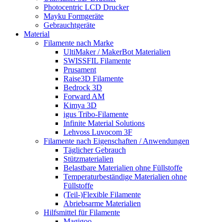
Photocentric LCD Drucker
Mayku Formgeräte
Gebrauchtgeräte
Material
Filamente nach Marke
UltiMaker / MakerBot Materialien
SWISSFIL Filamente
Prusament
Raise3D Filamente
Bedrock 3D
Forward AM
Kimya 3D
igus Tribo-Filamente
Infinite Material Solutions
Lehvoss Luvocom 3F
Filamente nach Eigenschaften / Anwendungen
Täglicher Gebrauch
Stützmaterialien
Belastbare Materialien ohne Füllstoffe
Temperaturbeständige Materialien ohne
Füllstoffe
(Teil-)Flexible Filamente
Abriebsarme Materialien
Hilfsmittel für Filamente
Magigoo