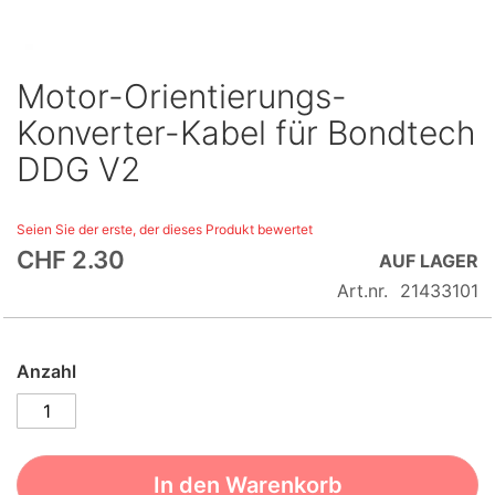
Motor-Orientierungs-
Skip
to
Konverter-Kabel für Bondtech
the
DDG V2
beginning
of
the
Seien Sie der erste, der dieses Produkt bewertet
images
CHF 2.30
AUF LAGER
gallery
Art.nr.
21433101
Anzahl
In den Warenkorb