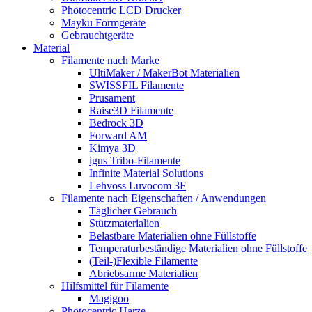
Photocentric LCD Drucker
Mayku Formgeräte
Gebrauchtgeräte
Material
Filamente nach Marke
UltiMaker / MakerBot Materialien
SWISSFIL Filamente
Prusament
Raise3D Filamente
Bedrock 3D
Forward AM
Kimya 3D
igus Tribo-Filamente
Infinite Material Solutions
Lehvoss Luvocom 3F
Filamente nach Eigenschaften / Anwendungen
Täglicher Gebrauch
Stützmaterialien
Belastbare Materialien ohne Füllstoffe
Temperaturbeständige Materialien ohne Füllstoffe
(Teil-)Flexible Filamente
Abriebsarme Materialien
Hilfsmittel für Filamente
Magigoo
Photocentric Harze