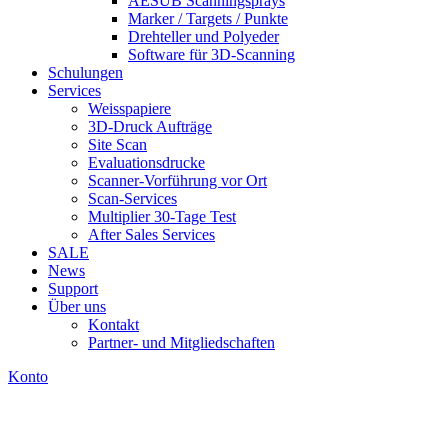
AESUB Scanningsprays
Marker / Targets / Punkte
Drehteller und Polyeder
Software für 3D-Scanning
Schulungen
Services
Weisspapiere
3D-Druck Aufträge
Site Scan
Evaluationsdrucke
Scanner-Vorführung vor Ort
Scan-Services
Multiplier 30-Tage Test
After Sales Services
SALE
News
Support
Über uns
Kontakt
Partner- und Mitgliedschaften
Konto