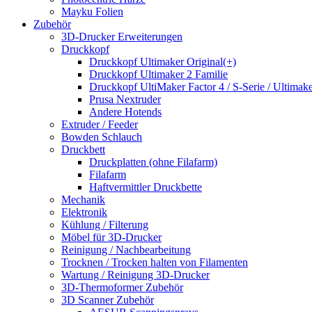
Mayku Folien
Zubehör
3D-Drucker Erweiterungen
Druckkopf
Druckkopf Ultimaker Original(+)
Druckkopf Ultimaker 2 Familie
Druckkopf UltiMaker Factor 4 / S-Serie / Ultimake
Prusa Nextruder
Andere Hotends
Extruder / Feeder
Bowden Schlauch
Druckbett
Druckplatten (ohne Filafarm)
Filafarm
Haftvermittler Druckbette
Mechanik
Elektronik
Kühlung / Filterung
Möbel für 3D-Drucker
Reinigung / Nachbearbeitung
Trocknen / Trocken halten von Filamenten
Wartung / Reinigung 3D-Drucker
3D-Thermoformer Zubehör
3D Scanner Zubehör