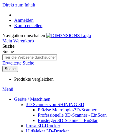
Direkt zum Inhalt
Anmelden
Konto erstellen
Navigation umschalten
Mein Warenkorb
Suche
Suche
Erweiterte Suche
Suche
Produkte vergleichen
Menü
Geräte / Maschinen
3D Scanner von SHINING 3D
Präzise Metrologie-3D-Scanner
Professionelle 3D-Scanner - EinScan
Einsteiger 3D-Scanner - EinStar
Prusa 3D-Drucker
UltiMaker 3D-Drucker