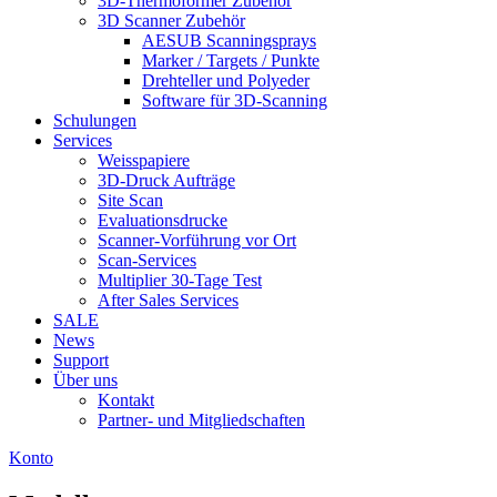
3D-Thermoformer Zubehör
3D Scanner Zubehör
AESUB Scanningsprays
Marker / Targets / Punkte
Drehteller und Polyeder
Software für 3D-Scanning
Schulungen
Services
Weisspapiere
3D-Druck Aufträge
Site Scan
Evaluationsdrucke
Scanner-Vorführung vor Ort
Scan-Services
Multiplier 30-Tage Test
After Sales Services
SALE
News
Support
Über uns
Kontakt
Partner- und Mitgliedschaften
Konto