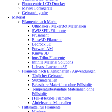
Photocentric LCD Drucker
Mayku Formgeräte
Gebrauchtgeräte
Material
Filamente nach Marke
UltiMaker / MakerBot Materialien
SWISSFIL Filamente
Prusament
Raise3D Filamente
Bedrock 3D
Forward AM
Kimya 3D
igus Tribo-Filamente
Infinite Material Solutions
Lehvoss Luvocom 3F
Filamente nach Eigenschaften / Anwendungen
Täglicher Gebrauch
Stützmaterialien
Belastbare Materialien ohne Füllstoffe
Temperaturbeständige Materialien ohne
Füllstoffe
(Teil-)Flexible Filamente
Abriebsarme Materialien
Hilfsmittel für Filamente
Magigoo