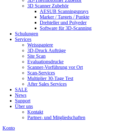
3D-Thermoformer Zubehör
3D Scanner Zubehör
AESUB Scanningsprays
Marker / Targets / Punkte
Drehteller und Polyeder
Software für 3D-Scanning
Schulungen
Services
Weisspapiere
3D-Druck Aufträge
Site Scan
Evaluationsdrucke
Scanner-Vorführung vor Ort
Scan-Services
Multiplier 30-Tage Test
After Sales Services
SALE
News
Support
Über uns
Kontakt
Partner- und Mitgliedschaften
Konto