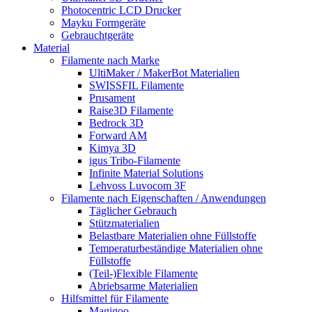
Photocentric LCD Drucker
Mayku Formgeräte
Gebrauchtgeräte
Material
Filamente nach Marke
UltiMaker / MakerBot Materialien
SWISSFIL Filamente
Prusament
Raise3D Filamente
Bedrock 3D
Forward AM
Kimya 3D
igus Tribo-Filamente
Infinite Material Solutions
Lehvoss Luvocom 3F
Filamente nach Eigenschaften / Anwendungen
Täglicher Gebrauch
Stützmaterialien
Belastbare Materialien ohne Füllstoffe
Temperaturbeständige Materialien ohne
Füllstoffe
(Teil-)Flexible Filamente
Abriebsarme Materialien
Hilfsmittel für Filamente
Magigoo