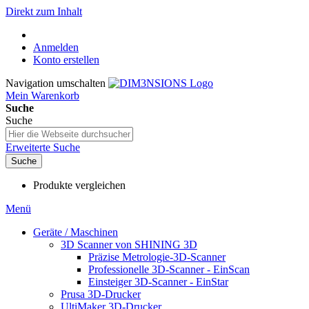
Direkt zum Inhalt
Anmelden
Konto erstellen
Navigation umschalten
Mein Warenkorb
Suche
Suche
Erweiterte Suche
Suche
Produkte vergleichen
Menü
Geräte / Maschinen
3D Scanner von SHINING 3D
Präzise Metrologie-3D-Scanner
Professionelle 3D-Scanner - EinScan
Einsteiger 3D-Scanner - EinStar
Prusa 3D-Drucker
UltiMaker 3D-Drucker