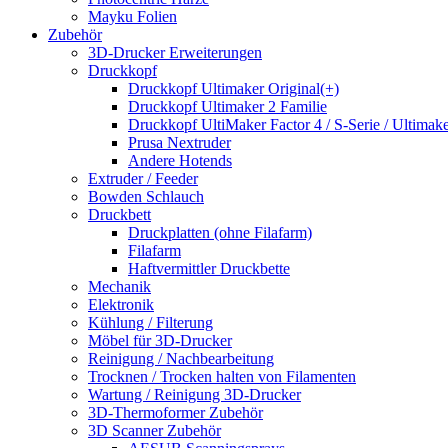
Mayku Folien
Zubehör
3D-Drucker Erweiterungen
Druckkopf
Druckkopf Ultimaker Original(+)
Druckkopf Ultimaker 2 Familie
Druckkopf UltiMaker Factor 4 / S-Serie / Ultimake
Prusa Nextruder
Andere Hotends
Extruder / Feeder
Bowden Schlauch
Druckbett
Druckplatten (ohne Filafarm)
Filafarm
Haftvermittler Druckbette
Mechanik
Elektronik
Kühlung / Filterung
Möbel für 3D-Drucker
Reinigung / Nachbearbeitung
Trocknen / Trocken halten von Filamenten
Wartung / Reinigung 3D-Drucker
3D-Thermoformer Zubehör
3D Scanner Zubehör