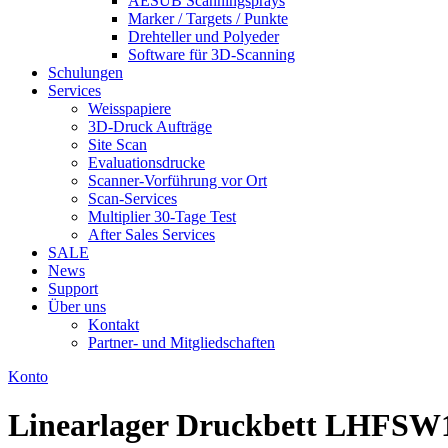
AESUB Scanningsprays
Marker / Targets / Punkte
Drehteller und Polyeder
Software für 3D-Scanning
Schulungen
Services
Weisspapiere
3D-Druck Aufträge
Site Scan
Evaluationsdrucke
Scanner-Vorführung vor Ort
Scan-Services
Multiplier 30-Tage Test
After Sales Services
SALE
News
Support
Über uns
Kontakt
Partner- und Mitgliedschaften
Konto
Linearlager Druckbett LHFSW