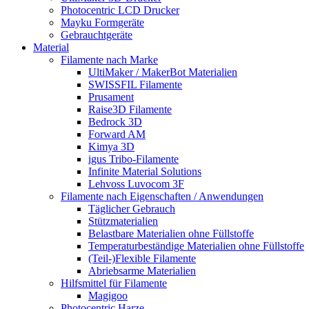
Photocentric LCD Drucker
Mayku Formgeräte
Gebrauchtgeräte
Material
Filamente nach Marke
UltiMaker / MakerBot Materialien
SWISSFIL Filamente
Prusament
Raise3D Filamente
Bedrock 3D
Forward AM
Kimya 3D
igus Tribo-Filamente
Infinite Material Solutions
Lehvoss Luvocom 3F
Filamente nach Eigenschaften / Anwendungen
Täglicher Gebrauch
Stützmaterialien
Belastbare Materialien ohne Füllstoffe
Temperaturbeständige Materialien ohne Füllstoffe
(Teil-)Flexible Filamente
Abriebsarme Materialien
Hilfsmittel für Filamente
Magigoo
Photocentric Harze