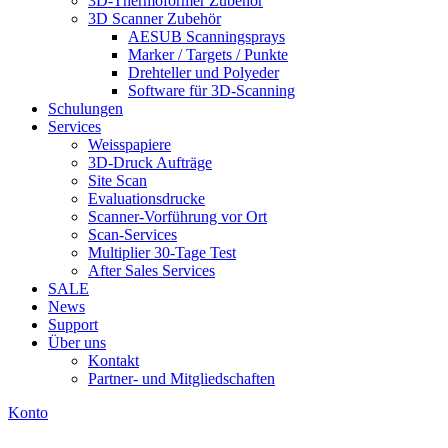
3D-Thermoformer Zubehör
3D Scanner Zubehör
AESUB Scanningsprays
Marker / Targets / Punkte
Drehteller und Polyeder
Software für 3D-Scanning
Schulungen
Services
Weisspapiere
3D-Druck Aufträge
Site Scan
Evaluationsdrucke
Scanner-Vorführung vor Ort
Scan-Services
Multiplier 30-Tage Test
After Sales Services
SALE
News
Support
Über uns
Kontakt
Partner- und Mitgliedschaften
Konto