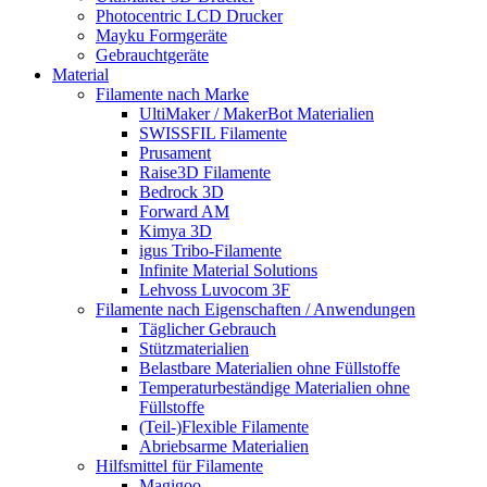
Photocentric LCD Drucker
Mayku Formgeräte
Gebrauchtgeräte
Material
Filamente nach Marke
UltiMaker / MakerBot Materialien
SWISSFIL Filamente
Prusament
Raise3D Filamente
Bedrock 3D
Forward AM
Kimya 3D
igus Tribo-Filamente
Infinite Material Solutions
Lehvoss Luvocom 3F
Filamente nach Eigenschaften / Anwendungen
Täglicher Gebrauch
Stützmaterialien
Belastbare Materialien ohne Füllstoffe
Temperaturbeständige Materialien ohne
Füllstoffe
(Teil-)Flexible Filamente
Abriebsarme Materialien
Hilfsmittel für Filamente
Magigoo